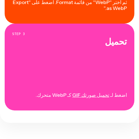
ثم اختر "WebP" من قائمة Format. اضغط على "Export
as WebP."
STEP
3
تحميل
اضغط لـ
تحميل صورتك GIF
كـ WebP متحرك.