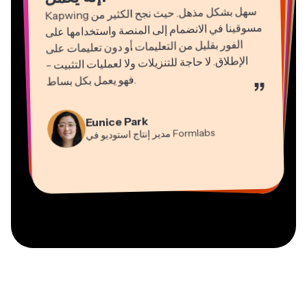
Kapwing
سهل بشكل مذهل. حيث نجح الكثير من
مسوقينا في الانضمام إلى المنصة واستخدامها على
الفور بقليل من التعليمات أو دون تعليمات على
الإطلاق. لا حاجة للتنزيلات ولا لعمليات التثبيت -
فهو يعمل بكل بساط
.
”
Natasha Ball
Martin James
Gracie Peng
Panos Papagapiou
استشاري
محرر فيديو
Kerry-lee Farla
مدير المحتوى
شريك مدير في
EPATHLON
Dina Segovia
Eunice Park
YouTube
Grant Taleck
صانع فيديو
Heidi Rae
عامل مستقل افتراضي
Mitch Rawlings
Formlabs
مدير إنتاج استوديو في
Vannesia Darby
شريك مؤسس في
التعليم
مُقدِّم خدمات معلومات مستقل
AuthntIQMarketing.com
المدير التنفيذي في
MOXIE Nashville