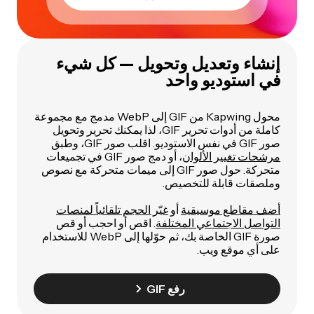
إنشاء وتعديل وتحويل — كل شيء
في استوديو واحد
محول Kapwing من GIF إلى WebP مدمج مع مجموعة
كاملة من أدوات تحرير GIF، لذا يمكنك تحرير وتحويل
صور GIF في نفس الاستوديو. اقلب صور GIF، وطبق
مرشحات تغيير الألوان
، أو دمج صور GIF في تجميعات
متحركة. حول صور GIF إلى ميمات متحركة مع نصوص
وملصقات قابلة للتخصيص.
أضف مقاطع موسيقية
أو
غيّر الحجم تلقائياً لمنصات
التواصل الاجتماعي المختلفة
. اقص أو احجب أو قص
صورة GIF الخاصة بك، ثم حوّلها إلى WebP للاستخدام
على أي موقع ويب.
رفع GIF