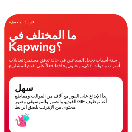
فريد بعمق
●
ما المختلف في
Kapwing؟
ستة أسباب تجعل المبدعين في حالة تدفق مستمر: تعديلات
أسرع، وأدوات أذكى، وتعاون يحافظ فعلاً على تقدم المشاريع.
سهل
ابدأ الإبداع على الفور مع آلاف من القوالب ومقاطع
الفيديو والصور والموسيقى وصور GIF. أعد توظيف
محتوى من الإنترنت بلصق الرابط.