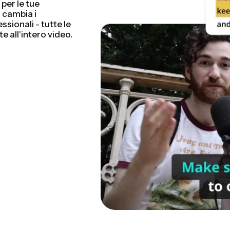
i. Risparmierai
ù velocemente che
 tutorial, vlog e