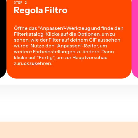
STEP
2
Regola Filtro
Öffne das "Anpassen"-Werkzeug und finde den
Filterkatalog. Klicke auf die Optionen, um zu
sehen, wie der Filter auf deinem GIF aussehen
würde. Nutze den "Anpassen"-Reiter, um
weitere Farbeinstellungen zu ändern. Dann
klicke auf "Fertig", um zur Hauptvorschau
zurückzukehren.