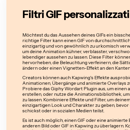
Filtri GIF personalizzat
Möchtest du das Aussehen deines GIFs ein bissc
richtige Filter kann einen GIF von durchschnittlic
einzigartig und von gewöhnlich zu urkomisch verwa
um deine Animation kühner, verblasster, verschwo
lebendiger aussehen zu lassen. Diese Filter könn
hervorheben, die Beleuchtung verfeinern, die Sätti
ändern oder einen Vignetten-Effekt an den Kanten
Creators können auch Kapwing's Effekte ausprobi
Animationen, Übergänge und animierte Overlays z
Probiere das Giphy Wordart Plugin aus, um einen a
erstellen, oder nutze die Animationsbibliothek, u
zu lassen. Kombiniere Effekte und Filter, um deine
einzigartigen Look und Charakter zu geben, bevor
schickst oder in sozialen Medien teilst.
Es ist auch möglich, einen GIF oder eine animiert
anderen Bild oder GIF in Kapwing zu überlagern. 