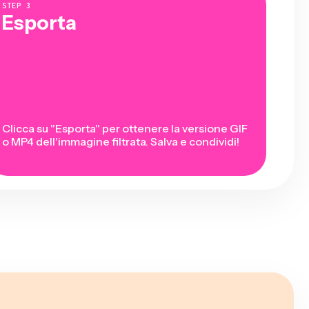
STEP
3
Esporta
Clicca su "Esporta" per ottenere la versione GIF
o MP4 dell'immagine filtrata. Salva e condividi!