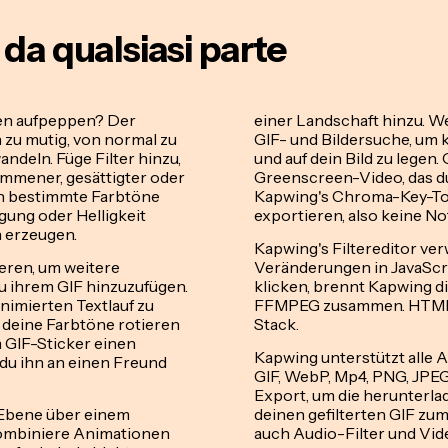
i da qualsiasi parte
hen aufpeppen? Der
einer Landschaft hinzu. We
h zu mutig, von normal zu
GIF- und Bildersuche, um k
ndeln. Füge Filter hinzu,
und auf dein Bild zu lege
mmener, gesättigter oder
Greenscreen-Video, das d
en bestimmte Farbtöne
Kapwing's Chroma-Key-Tool
gung oder Helligkeit
exportieren, also keine N
 erzeugen.
Kapwing's Filtereditor ver
eren, um weitere
Veränderungen in JavaScr
u ihrem GIF hinzuzufügen.
klicken, brennt Kapwing di
nimierten Textlauf zu
FFMPEG zusammen. HTML-C
m deine Farbtöne rotieren
Stack.
m GIF-Sticker einen
Kapwing unterstützt alle A
 du ihn an einen Freund
GIF, WebP, Mp4, PNG, JPEG,
Export, um die herunterlad
e Ebene über einem
deinen gefilterten GIF zum
Kombiniere Animationen
auch Audio-Filter und Vid