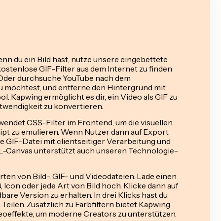
nn du ein Bild hast, nutze unsere eingebettete
ostenlose GIF-Filter aus dem Internet zu finden
n. Oder durchsuche YouTube nach dem
u möchtest, und entferne den Hintergrund mit
. Kapwing ermöglicht es dir, ein Video als GIF zu
otwendigkeit zu konvertieren.
wendet CSS-Filter im Frontend, um die visuellen
ipt zu emulieren. Wenn Nutzer dann auf Export
e GIF-Datei mit clientseitiger Verarbeitung und
anvas unterstützt auch unseren Technologie-
rten von Bild-, GIF- und Videodateien. Lade einen
 Icon oder jede Art von Bild hoch. Klicke dann auf
bare Version zu erhalten. In drei Klicks hast du
 Teilen. Zusätzlich zu Farbfiltern bietet Kapwing
eoeffekte, um moderne Creators zu unterstützen.