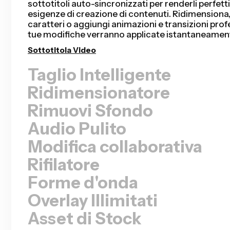
rimuovendo i silenzi dal tuo video in pochi second
ore di editing e completerai il tuo montaggio pi
mai per video di parlanti, presentazioni registrate,
molto altro. L'editing non è mai stato così fluido.
Rimuovi i silenzi
Ridimensionatore
Rimuovi Sfondo
Audio Pulito
Modifica collaborativa
Rifilatore
Forme d'onda
Overlay Illimitati
Asset di Stock
Modelli