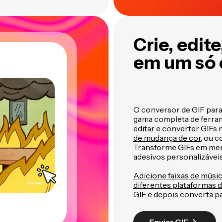
Crie, edit
em um só 
O conversor de GIF par
gama completa de ferram
editar e converter GIFs 
de mudança de cor
, ou 
Transforme GIFs em me
adesivos personalizáveis
Adicione faixas de músi
diferentes plataformas d
GIF e depois converta p
Enviar GIF