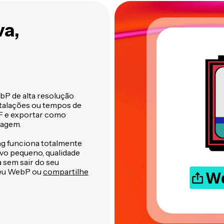
a,
bP de alta resolução
talações ou tempos de
IF e exportar como
magem.
g funciona totalmente
ivo pequeno, qualidade
 sem sair do seu
 seu WebP ou
compartilhe