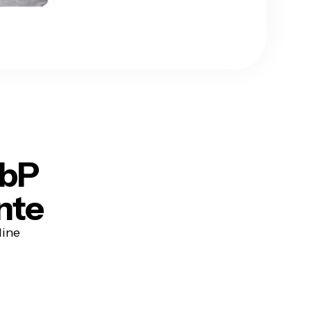
ebP
nte
line