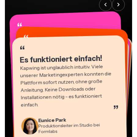
“
“
“
“
“
“
“
“
“
“
“
Es funktioniert einfach!
Kapwing ist unglaublich intuitiv. Viele
unserer Marketingexperten konnten die
Plattform sofort nutzen, ohne große
Anleitung. Keine Downloads oder
Installationen nötig - es funktioniert
einfach.
”
Martin James
Video-Editor
Panos Papagapiou
Eunice Park
Natasha Ball
Geschäftsführender Partner bei
Produktionsleiter im Studio bei
Dina Segovia
Berater
Heidi Rae
EPATHLON
Virtueller Freelance-Mitarbeiter
Mitch Rawlings
Gracie Peng
Formlabs
Kerry-lee Farla
Bildung
Vannesia Darby
Freiberuflicher Informationsdienstleister
Content-Direktor
YouTuber
CEO bei MOXIE Nashville