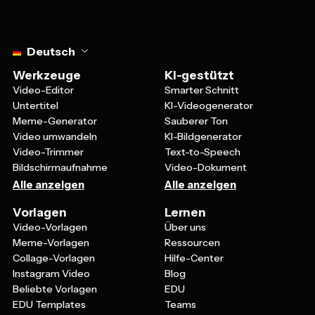
Select language
Deutsch
Werkzeuge
KI-gestützt
Video-Editor
Smarter Schnitt
Untertitel
KI-Videogenerator
Meme-Generator
Sauberer Ton
Video umwandeln
KI-Bildgenerator
Video-Trimmer
Text-to-Speech
Bildschirmaufnahme
Video-Dokument
Alle anzeigen
Alle anzeigen
Vorlagen
Lernen
Video-Vorlagen
Über uns
Meme-Vorlagen
Ressourcen
Collage-Vorlagen
Hilfe-Center
Instagram Video
Blog
Beliebte Vorlagen
EDU
EDU Templates
Teams
Kontaktiere uns
Alle anzeigen