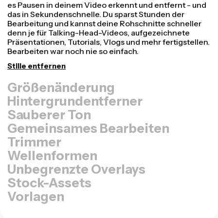
Videos schneller umwandeln und professioneller
aussehen lassen mit unserer Resize Canvas-Funktion!
In nur wenigen Klicks kannst du ein einzelnes Video
anpassen, sodass es die richtige Größe für jede andere
Plattform hat - ob für TikTok, Youtube, Instagram,
Twitter, Linkedin oder sonst wo.
Video anpassen
Hintergrundentferner
Sauberer Ton
Gemeinsames Bearbeiten
Trimmer
Wellenformen
Unbegrenzte Overlays
Stock-Assets
Vorlagen