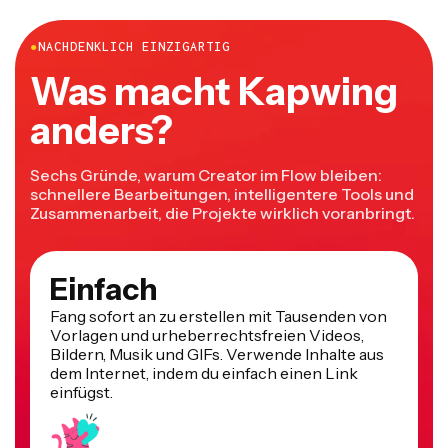
●
NACHDENKLICH EINZIGARTIG
Was macht Kapwing
anders?
Sechs Gründe, warum Creator im Flow bleiben:
schnellere Bearbeitungen, intelligentere Tools und
Zusammenarbeit, die Projekte wirklich voranbringt.
Einfach
Fang sofort an zu erstellen mit Tausenden von
Vorlagen und urheberrechtsfreien Videos,
Bildern, Musik und GIFs. Verwende Inhalte aus
dem Internet, indem du einfach einen Link
einfügst.