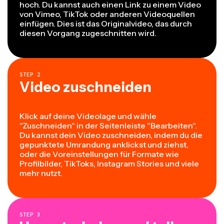
hoch. Du kannst auch einen Link zu einem Video
von Vimeo, TikTok oder anderen Videoquellen
einfügen. Dies ist das Originalvideo, das durch
diesen Vorgang zugeschnitten wird.
STEP
2
Video zuschneiden
Klick auf deine Videolage und wähle
"Zuschneiden" in der Seitenleiste "Bearbeiten".
Du kannst dein Video zuschneiden, indem du die
gepunktete Umrandung anklickst und ziehst,
oder die Voreinstellungen für Formate wie
Profilbilder, TikToks, Instagram Stories und viele
mehr nutzt.
STEP
3