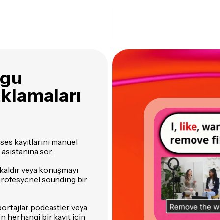
lgu
aklamaları
k ses kayıtlarını manuel
asistanına sor.
n kaldır veya konuşmayı
profesyonel sounding bir
öportajlar, podcastler veya
n herhangi bir kayıt için