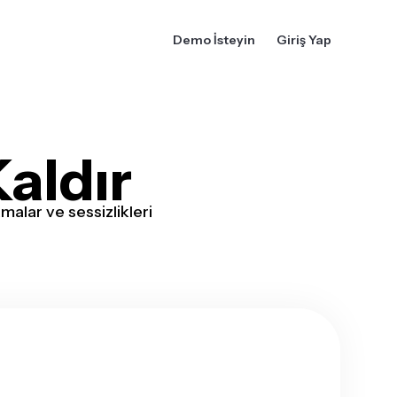
Demo İsteyin
Giriş Yap
aldır
alar ve sessizlikleri