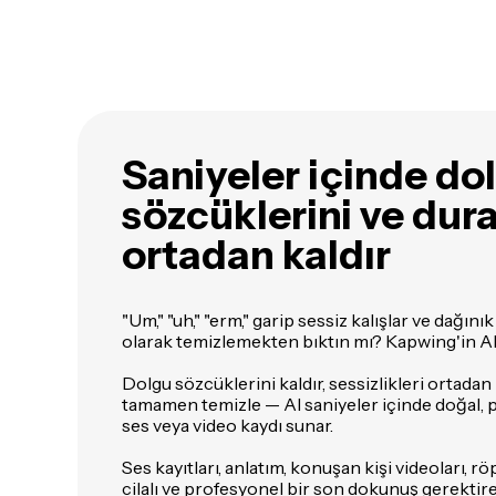
Saniyeler içinde do
sözcüklerini ve dur
ortadan kaldır
"Um," "uh," "erm," garip sessiz kalışlar ve dağını
olarak temizlemekten bıktın mı? Kapwing'in AI 
Dolgu sözcüklerini kaldır, sessizlikleri ortada
tamamen temizle — AI saniyeler içinde doğal, 
ses veya video kaydı sunar.
Ses kayıtları, anlatım, konuşan kişi videoları, r
cilalı ve profesyonel bir son dokunuş gerektire