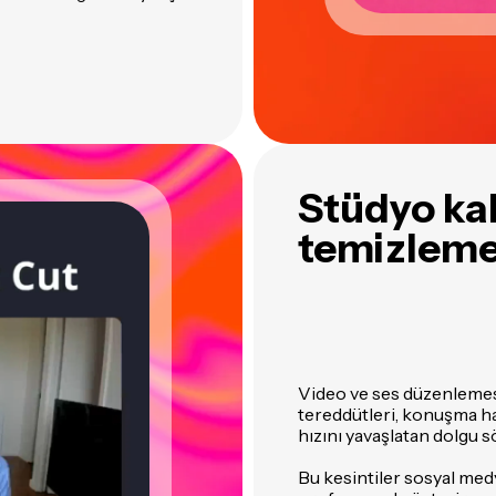
Stüdyo ka
temizlem
Video ve ses düzenlemesi
tereddütleri, konuşma hata
hızını yavaşlatan dolgu 
Bu kesintiler sosyal medya