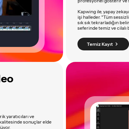
profesyonel gösterir ve 
Kapwing ile, yapay zekaya
işi halleder. "Tüm sessizl
sık sık tekrarladığın beli
seferinde temiz ve cilalı 
Temiz Kayıt
deo
erik yaratıcıları ve
 kalitesinde sonuçlar elde
üyor.