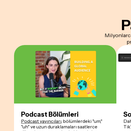
P
Milyonlarc
p
Podcast Bölümleri
So
Podcast yayıncıları
, bölümlerdeki "um,"
Dah
"uh" ve uzun duraklamaları saatlerce
Tik