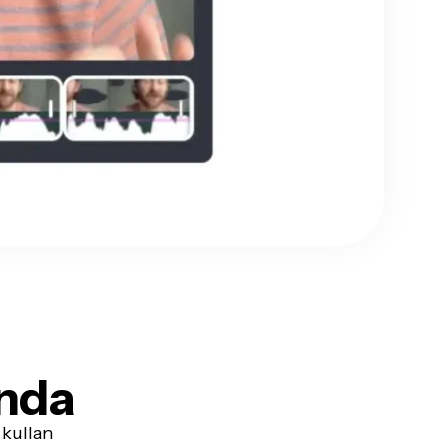
nda
 kullan