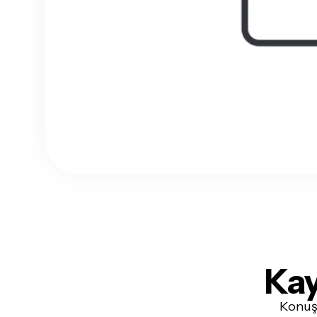
Kay
Konu