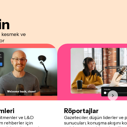
in
ı kesmek ve
or
mleri
Röportajlar
ğitmenler ve L&D
Gazeteciler, düşün liderler ve
ım rehberler için
sunucuları, konuşma akışını k