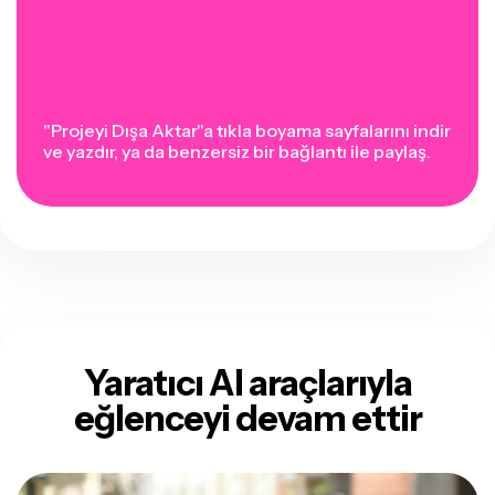
"Projeyi Dışa Aktar"a tıkla boyama sayfalarını indir
ve yazdır, ya da benzersiz bir bağlantı ile paylaş.
Yaratıcı AI araçlarıyla
eğlenceyi devam ettir