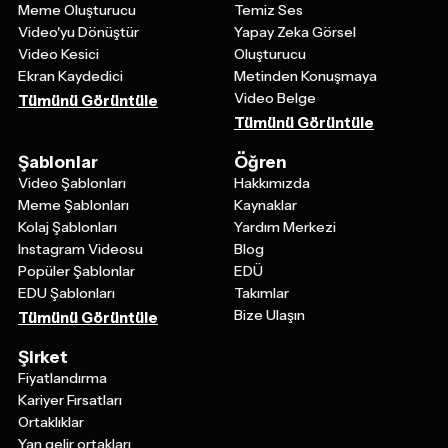
Meme Oluşturucu
Temiz Ses
Video'yu Dönüştür
Yapay Zeka Görsel
Video Kesici
Oluşturucu
Ekran Kaydedici
Metinden Konuşmaya
Video Belge
Tümünü Görüntüle
Tümünü Görüntüle
Şablonlar
Öğren
Video Şablonları
Hakkımızda
Meme Şablonları
Kaynaklar
Kolaj Şablonları
Yardım Merkezi
Instagram Videosu
Blog
Popüler Şablonlar
EDÜ
EDU Şablonları
Takımlar
Bize Ulaşın
Tümünü Görüntüle
Şirket
Fiyatlandırma
Kariyer Fırsatları
Ortaklıklar
Yan gelir ortakları