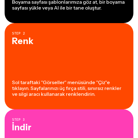
Boyama sayfası şablonlarımıza göz at, bir boyama
sayfası yükle veya AI ile bir tane oluştur.
STEP
2
Renk
Sol taraftaki "Görseller" menüsünde "Çiz"e
tıklayın. Sayfalarınızı üç fırça stili, sınırsız renkler
ve silgi aracı kullanarak renklendirin.
STEP
3
İndir