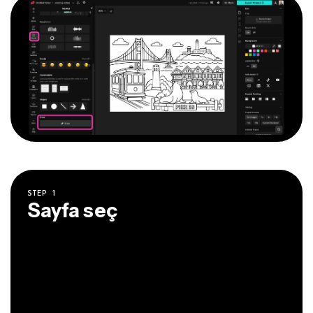
STEP
1
Sayfa seç