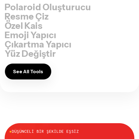
Polaroid Oluşturucu
Resme Çiz
Özel Kais
Emoji Yapıcı
Çıkartma Yapıcı
Yüz Değiştir
See All Tools
●
DÜŞÜNCELI BIR ŞEKILDE EŞSIZ