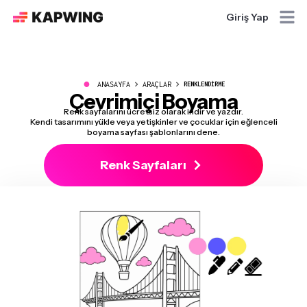
Giriş Yap
●
ANASAYFA
ARAÇLAR
RENKLENDIRME
Çevrimiçi Boyama
Renk sayfalarını ücretsiz olarak indir ve yazdır.
Kendi tasarımını yükle veya yetişkinler ve çocuklar için eğlenceli
boyama sayfası şablonlarını dene.
Renk Sayfaları