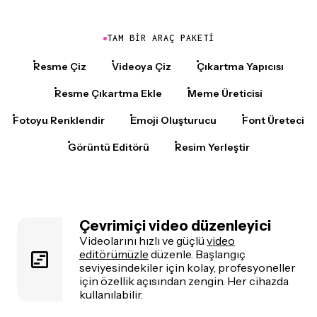
TAM BIR ARAÇ PAKETI
Resme Çiz
Videoya Çiz
Çıkartma Yapıcısı
Resme Çıkartma Ekle
Meme Üreticisi
Fotoyu Renklendir
Emoji Oluşturucu
Font Üreteci
Görüntü Editörü
Resim Yerleştir
Çevrimiçi video düzenleyici
Videolarını hızlı ve güçlü
video
editörümüzle
düzenle. Başlangıç
seviyesindekiler için kolay, profesyoneller
için özellik açısından zengin. Her cihazda
kullanılabilir.