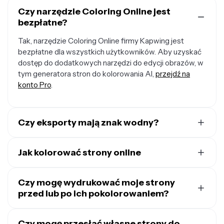
Czy narzędzie Coloring Online jest
bezpłatne?
Tak, narzędzie Coloring Online firmy Kapwing jest
bezpłatne dla wszystkich użytkowników. Aby uzyskać
dostęp do dodatkowych narzędzi do edycji obrazów, w
tym generatora stron do kolorowania AI,
przejdź na
konto Pro
.
Czy eksporty mają znak wodny?
Jeśli korzystasz z Kapwing na bezpłatnym koncie,
wszystkie eksporty — w tym narzędzie Coloring Online
Jak kolorować strony online
— zawierają znak wodny. Po uaktualnieniu do
konta Pro
,
Aby rozpocząć kolorowanie stron online,
utwórz nowy
znak wodny zostaje całkowicie usunięty z Twoich
projekt
Czy mogę wydrukować moje strony
w Kapwing Studio. Kliknij, aby przesłać swoją
utworów.
stronę do kolorowania, przeglądaj bibliotekę szablonów
przed lub po ich pokolorowaniem?
stron do kolorowania lub kliknij ikonę AI w lewym
Oczywiście, możesz pobrać i wydrukować swoje strony
górnym rogu, aby wygenerować własną stronę do
do kolorowania w dowolnym momencie. Kliknij
Czy mogę przesłać własne strony do