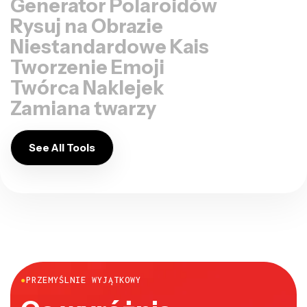
Generator Polaroidów
Rysuj na Obrazie
Niestandardowe Kais
Tworzenie Emoji
Twórca Naklejek
Zamiana twarzy
See All Tools
●
PRZEMYŚLNIE WYJĄTKOWY