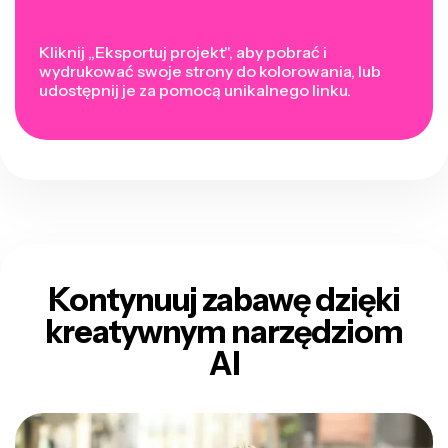
Kliknij „Eksportuj projekt", aby pobrać i
wydrukować swoje strony do kolorowania, lub
udostępnij je za pomocą unikalnego linku.
Kontynuuj zabawę dzięki
kreatywnym narzędziom
AI