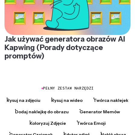
Jak używać generatora obrazów AI
Kapwing (Porady dotyczące
promptów)
PEŁNY ZESTAW NARZĘDZI
Rysuj na zdjęciu
Rysuj na wideo
Twórca naklejek
Dodaj naklejkę do obrazu
Generator Memów
Koloryzuj Zdjęcie
Twórca Emoji
Generator Czcionek
Edytor zdjęć
Nałóż obraz