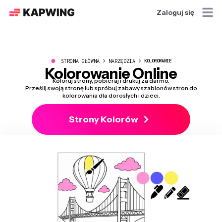
Zaloguj się
●
STRONA GŁÓWNA
NARZĘDZIA
KOLOROWANIE
Kolorowanie Online
Koloruj strony, pobieraj i drukuj za darmo.
Prześlij swoją stronę lub spróbuj zabawy szablonów stron do
kolorowania dla dorosłych i dzieci.
Strony Kolorów