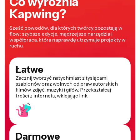
Co wyróżnia
Kapwing?
Sześć powodów, dla których twórcy pozostają w
flow: szybsze edycje, mądrzejsze narzędzia i
współpraca, która naprawdę utrzymuje projekty w
ruchu.
Łatwe
Zacznij tworzyć natychmiast z tysiącami
szablonów oraz wolnych od praw autorskich
filmów, zdjęć, muzyki i gifów. Przekształcaj
treści z internetu, wklejając link.
Darmowe