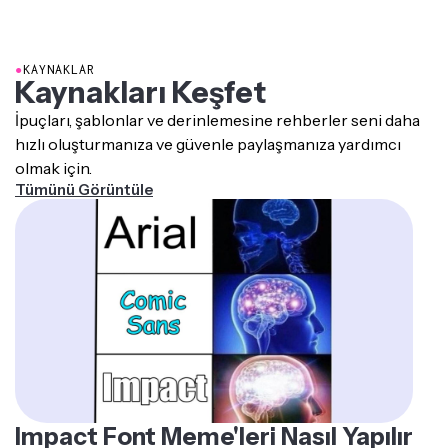
kullanılır. Statik görüntü memelerin aksine, animasyonlu
GIF'ler hareketin gücünü kullanarak ekstra vurgu ve
komik zamanlamayı sağlar, bu da onları sosyal medyada
●
KAYNAKLAR
daha ilgi çekici ve paylaşılabilir hale getirir. Döngüsel
Kaynakları Keşfet
yapıları sayesinde sonsuz kez izlenebilirken, kompakt
İpuçları, şablonlar ve derinlemesine rehberler seni daha
dosya boyutları hızlı yüklenmesini ve yayılmasını sağlar.
hızlı oluşturmanıza ve güvenle paylaşmanıza yardımcı
olmak için.
Tümünü Görüntüle
Impact Font Meme'leri Nasıl Yapılır