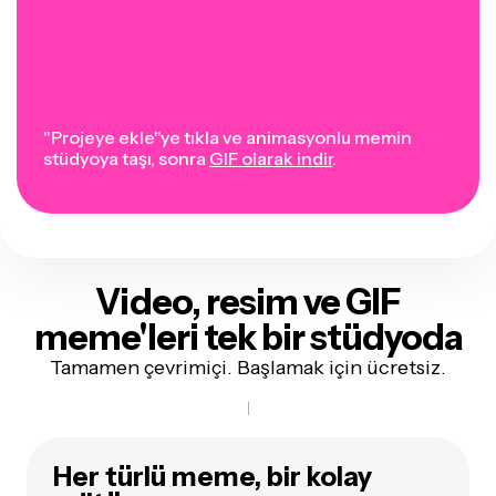
"Projeye ekle"ye tıkla ve animasyonlu memin
stüdyoya taşı, sonra
GIF olarak indir
.
Video, resim ve GIF
meme'leri tek bir stüdyoda
Tamamen çevrimiçi. Başlamak için ücretsiz.
Her türlü meme, bir kolay