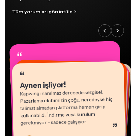
Tüm yorumları görüntüle
“
“
“
“
“
“
“
“
“
“
“
Aynen işliyor!
Kapwing inanılmaz derecede sezgisel.
Pazarlama ekibimizin çoğu, neredeyse hiç
talimat almadan platforma hemen girip
kullanabildi. İndirme veya kurulum
gerekmiyor - sadece çalışıyor.
”
Natasha Ball
Martin James