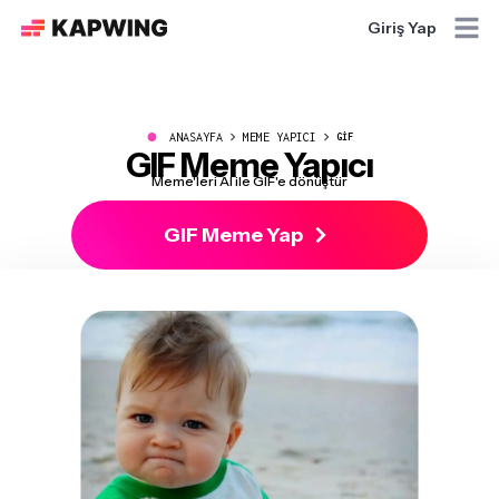
Giriş Yap
●
ANASAYFA
MEME YAPICI
GIF
GIF Meme Yapıcı
Meme'leri AI ile GIF'e dönüştür
GIF Meme Yap