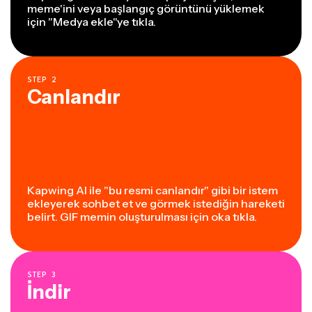
meme'ini veya başlangıç görüntünü yüklemek
için "Medya ekle"ye tıkla.
STEP
2
Canlandır
Kapwing AI ile "bu resmi canlandır" gibi bir istem
ekleyerek sohbet et ve görmek istediğin hareketi
belirt. GIF memin oluşturulması için oka tıkla.
STEP
3
İndir