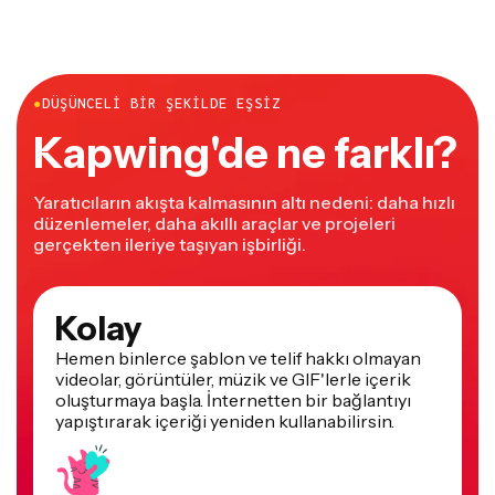
●
DÜŞÜNCELI BIR ŞEKILDE EŞSIZ
Kapwing'de ne farklı?
Yaratıcıların akışta kalmasının altı nedeni: daha hızlı
düzenlemeler, daha akıllı araçlar ve projeleri
gerçekten ileriye taşıyan işbirliği.
Kolay
Hemen binlerce şablon ve telif hakkı olmayan
videolar, görüntüler, müzik ve GIF'lerle içerik
oluşturmaya başla. İnternetten bir bağlantıyı
yapıştırarak içeriği yeniden kullanabilirsin.