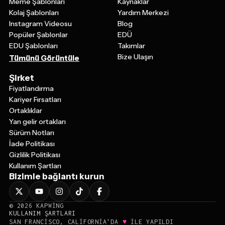
Meme Şablonları
Kaynaklar
Kolaj Şablonları
Yardım Merkezi
Instagram Videosu
Blog
Popüler Şablonlar
EDÜ
EDU Şablonları
Takımlar
Bize Ulaşın
Tümünü Görüntüle
Şirket
Fiyatlandırma
Kariyer Fırsatları
Ortaklıklar
Yan gelir ortakları
Sürüm Notları
İade Politikası
Gizlilik Politikası
Kullanım Şartları
Bizimle bağlantı kurun
©
2026
KAPWING
KULLANIM ŞARTLARI
♥
SAN FRANCISCO, CALIFORNIA'DA
ILE YAPILDI