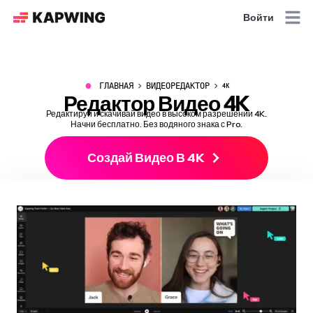
Войти
●
ГЛАВНАЯ
ВИДЕОРЕДАКТОР
4K
Редактор Видео 4K
Редактируй и скачивай видео в высоком разрешении 4K.
Начни бесплатно. Без водяного знака с Pro.
Создай Видео В 4K