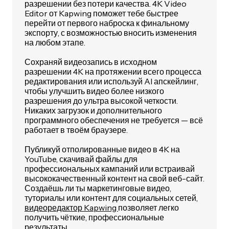
разрешении без потери качества. 4K Video
Editor от Kapwing поможет тебе быстрее
перейти от первого наброска к финальному
экспорту, с возможностью вносить изменения
на любом этапе.
Сохраняй видеозапись в исходном
разрешении 4K на протяжении всего процесса
редактирования или используй AI апскейлинг,
чтобы улучшить видео более низкого
разрешения до ультра высокой четкости.
Никаких загрузок и дополнительного
программного обеспечения не требуется — всё
работает в твоём браузере.
Публикуй отполированные видео в 4K на
YouTube, скачивай файлы для
профессиональных кампаний или встраивай
высококачественный контент на свой веб-сайт.
Создаёшь ли ты маркетинговые видео,
туториалы или контент для социальных сетей,
видеоредактор Kapwing
позволяет легко
получить чёткие, профессиональные
результаты.