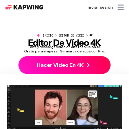
Iniciar sesión
●
INICIO
EDITOR DE VÍDEO
4K
Editor De Vídeo 4K
Edita y descarga vídeo en alta resolución 4K.
Gratis para empezar. Sin marca de agua con Pro.
Hacer Video En 4K