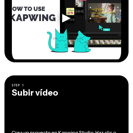
STEP
1
Subir vídeo
Crea un proyecto en
Kapwing Studio.
Haz clic o