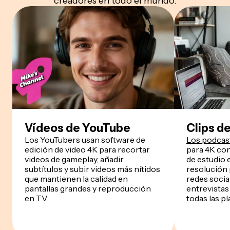
creadores en todo el mundo.
Vídeos de YouTube
Clips d
Los YouTubers usan software de
Los podcas
edición de video 4K para recortar
para 4K co
videos de gameplay, añadir
de estudio e
subtítulos y subir videos más nítidos
resolución 
que mantienen la calidad en
redes socia
pantallas grandes y reproducción
entrevistas
en TV
todas las p