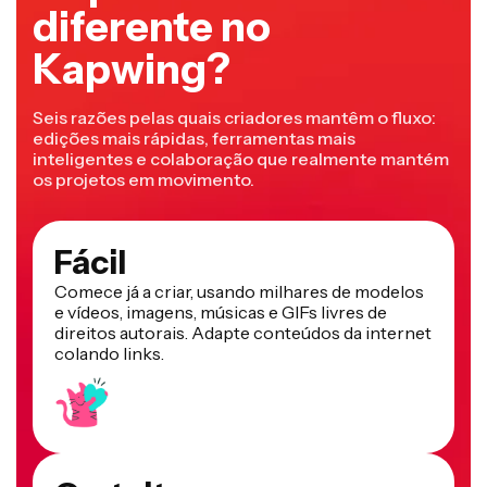
diferente no
Kapwing?
Seis razões pelas quais criadores mantêm o fluxo:
edições mais rápidas, ferramentas mais
inteligentes e colaboração que realmente mantém
os projetos em movimento.
Fácil
Comece já a criar, usando milhares de modelos
e vídeos, imagens, músicas e GIFs livres de
direitos autorais. Adapte conteúdos da internet
colando links.