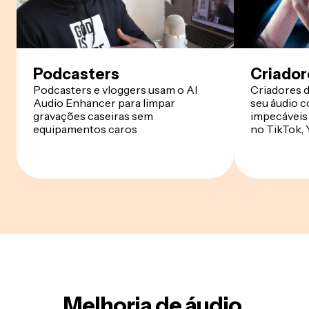
Podcasters
Criador
Podcasters e vloggers usam o AI
Criadores 
Audio Enhancer para limpar
seu áudio c
gravações caseiras sem
impecáveis
equipamentos caros
no TikTok,
Melhoria de áudio,