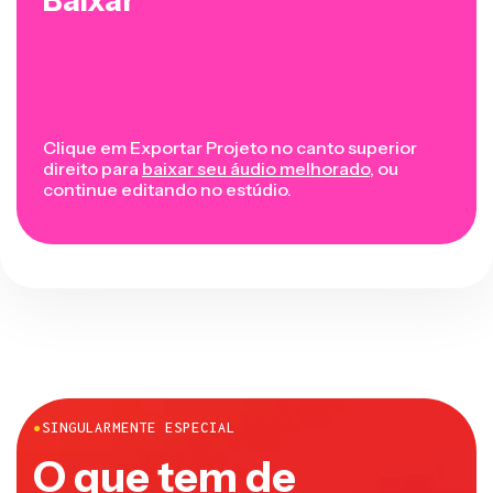
Baixar
Clique em Exportar Projeto no canto superior
direito para
baixar seu áudio melhorado
, ou
continue editando no estúdio.
●
SINGULARMENTE ESPECIAL
O que tem de