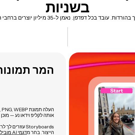
בשניות
ורדות. עובד בכל דפדפן. נאמן ל-35 מיליון יוצרים ברחבי העולם.
המר תמונות 
אותה לקליפ וידאו נע — מוכן להו
Storyboards עוז
הייצור. בחר מ
דגמי AI מובילים