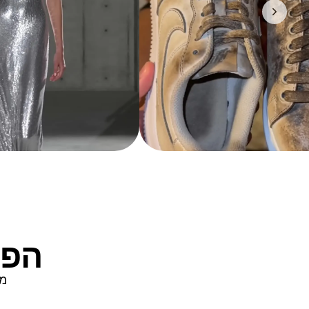
הפו
מת