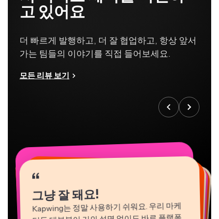
고 있어요
더 빠르게 발행하고, 더 잘 협업하고, 항상 앞서
가는 팀들의 이야기를 직접 들어보세요.
모든 리뷰 보기
“
“
“
“
“
“
“
“
“
“
“
그냥 잘 돼요!
Kapwing는 정말 사용하기 쉬워요. 우리 마케
터들 대부분이 거의 설명 없이도 바로 플랫폼