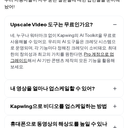
놨어!
Upscale Video 도구는 무료인가요?
네, 누구나 워터마크 없이 Kapwing의 AI Toolkit을 무료로
사용해볼 수 있어요. 우리의 AI 도구들은 크레딧 시스템으
로 운영되며, 각 기능마다 정해진 크레딧이 소비돼요. 최대
한의 창의성과 최고의 가치를 원한다면,
Pro 계정으로 업
그레이드
해서 AI 기반 콘텐츠 제작의 모든 기능을 활용해
보세요.
내 영상을 얼마나 업스케일할 수 있어?
Kapwing은 원본 해상도의 최대 4배까지 업스케일링을 지
원해요. 360픽셀 영상을 업로드하면 4배로 확대해서 1440
Kapwing으로 비디오를 업스케일하는 방법
으로 만들 수 있고, 480픽셀 영상을 업로드하면 1920으로
Kapwing의 Upscale Video 도구에서 새로운 채팅을 만들
업스케일할 수 있어요. 720픽셀 영상을 업로드하면 2배로
고
Kapwing의 Upscale Video 도구
에 비디오를 업로드하
휴대폰으로 동영상의 해상도를 높일 수 있나
확대해서 1440픽셀로 만들 수 있고, 1080p 영상을 업로드