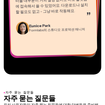
에 접속해서 쓸 수 있었어요. 다운로드나 설치
할 필요도 없고 - 그냥 바로 작동해요.
”
Natasha Ball
Martin James
컨설턴트
Eunice Park
영상 편집기
Formlabs의 스튜디오 프로덕션 매니저
Gracie Peng
Panos Papagapiou
Dina Segovia
Kerry-lee Farla
콘텐츠 디렉터
EPATHLON의 매니징 파트너
Heidi Rae
원격 프리랜서 워커
Vannesia Darby
유튜버
교육
Mitch Rawlings
Grant Taleck
Kapwing에서 Nashville의 MOXIE CEO
프리랜서 정보 서비스 전문가
Kapwing의 공동 창립자 at
AuthentIQMarketing.com
●
자주 묻는 질문들
자주 묻는 질문들
우리 사용자들이 자주 묻는 질문들에 대한 답변들을 준비해