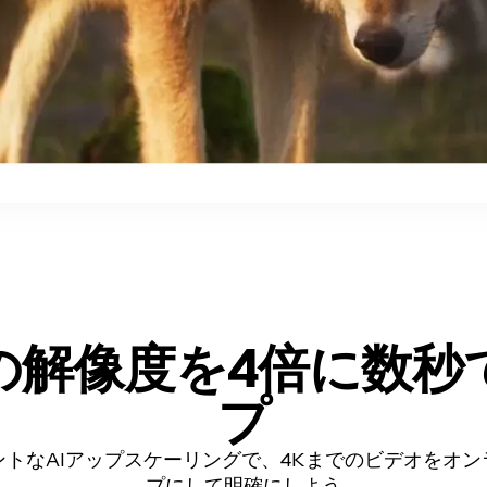
の解像度を4倍に
数秒
プ
ントなAIアップスケーリングで、4Kまでのビデオをオン
プにして明確にしよう