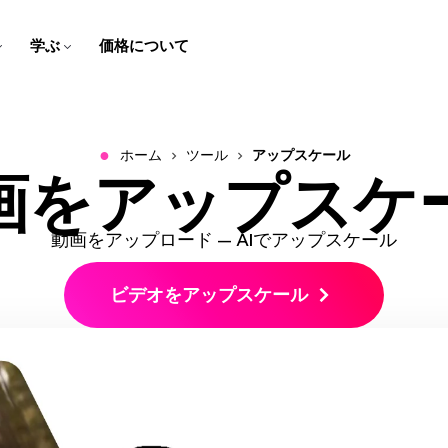
学ぶ
価格について
字幕作成者
スクリプト ジェネレーター
チームのトレーニング用
ヘルプセンター
スピーカーフォーカス
動画の翻訳
学校向け
会社のブログ
ブラウザで動画にキャプショ
アイデアをクリック数回で簡
スクリーン録画、チュートリ
Kapwingについてよくある質
スピーカーに焦点を当てて、
コンテンツを翻訳された音声
デジタルレッスンとマルチメ
私たちのスタートアップの道
ンと字幕を追加しよう！
単に脚本に変換！
アル、説明動画を作成して編
問の答えをゲットしよう！
ビデオを自動的にリサイズし
と字幕で誰でも楽しめるよう
ディア課題で学びを生き生き
のりをフォローしてください
集しよう！
ます
にしよう！
とさせよう！
●
ホーム
ツール
アップスケール
会社概要
お問い合わせ
画をアップスケ
B-ロール ジェネレーター
音声をクリーンにする
会社や製品について詳しく知
私たちのチームへの連絡方法
音声エディター
テキスト音声
関連性の高い、クオリティの
音声を高音質化し、背景ノイ
る
についてはこちら
ビデオ広告を作ろう
ビデオを翻訳する
ポッドキャストやビデオの音
たった数クリックで、テキス
良いB-ロールを自動的に生成
ズを取り除く
プロフェッショナルで、スク
より広い視聴者に届くため
声を録音、編集、クリーニン
トをリアルな音声に変換でき
動画をアップロード — AIでアップスケール
ロールを止めるようなビデオ
に、動画、音声、字幕をロー
グしよう！
るよ！
クリップメーカー
採用情報
キャラクターの一貫性
広告を作成して、リードを生
カライズしよう！
1つの動画から短いクリップを
Kapwingで働くことについて
ビデオプロジェクトで再利用
み出そう！
ビデオをアップスケール
作成しよう！
もっと知る
できるAIキャラクターを作成
動画をサイズ変更する
トランスクリプト付きでトリ
しよう
ミング
動画のサイズと寸法を変更す
テキストを編集して動画を編
る
mart Cut
すべて見る
集しよう！
動画から無音部分を自動で削
Kapwingのスマートツールを
除する
すべて見る
ビデオを文字起こし
すべて見る
動画を自動的にテキストに変
Kapwingのすべてのツールを