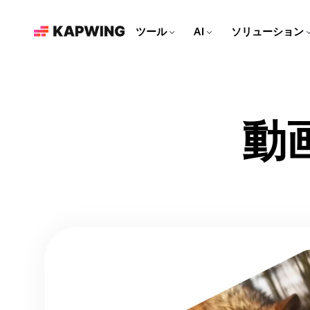
ツール
AI
ソリューション
マーケティングチームのみな
さん
ブランドを成長させよう！最
新の編集ツールで、コンテン
動画エディター
Kapwing AI
資料
ツ制作をもっと速く、もっと
簡単に。
ビデオクリップを編集し
KapwingのAI搭載ツールを
より多くの作品を作るため
動
て、トラックを一緒に組み
すべて見る
の記事とガイド
合わせ、すべてを1つの場
ソーシャルメディア動画を作
所でエフェクトを追加しよ
ろう！
う！
それぞれのソーシャルプラッ
AI動画エディター
ビデオチュートリアル
トフォームに合わせた、魅力
Kapwingの最先端のAIツール
Kapwingのツールの使い方
的なコンテンツを作ろう！
で動画を作ろう！
を、ステップバイステップで
リパーパス スタジオ
丁寧に解説するよ！
ビデオをソーシャルメディア
向けのクリップに変換しよ
ビデオジェネレーター
S
う！
AIで何に関する動画でも作る
ことができます
吹き替え
40以上の言語に会話を翻訳し