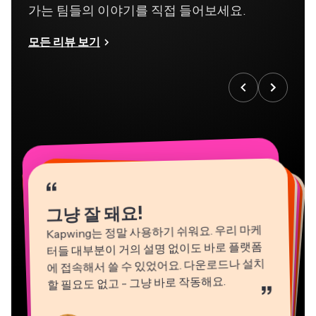
모든 리뷰 보기
“
“
“
“
“
“
“
“
“
“
“
그냥 잘 돼요!
Kapwing는 정말 사용하기 쉬워요. 우리 마케
터들 대부분이 거의 설명 없이도 바로 플랫폼
에 접속해서 쓸 수 있었어요. 다운로드나 설치
할 필요도 없고 - 그냥 바로 작동해요.
”
Natasha Ball
Martin James
컨설턴트
Eunice Park
영상 편집기