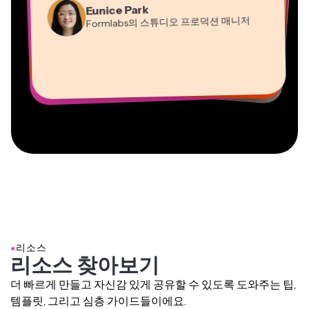
Formlabs의 스튜디오 프로덕션 매니저
Gracie Peng
Panos Papagapiou
Dina Segovia
Kerry-lee Farla
콘텐츠 디렉터
EPATHLON의 매니징 파트너
Heidi Rae
원격 프리랜서 워커
Vannesia Darby
유튜버
교육
Mitch Rawlings
Grant Taleck
Kapwing에서 Nashville의 MOXIE CEO
프리랜서 정보 서비스 전문가
Kapwing의 공동 창립자 at
AuthentIQMarketing.com
●
리소스
리소스 찾아보기
더 빠르게 만들고 자신감 있게 공유할 수 있도록 도와주는 팁,
템플릿, 그리고 심층 가이드들이에요.
모두 보기