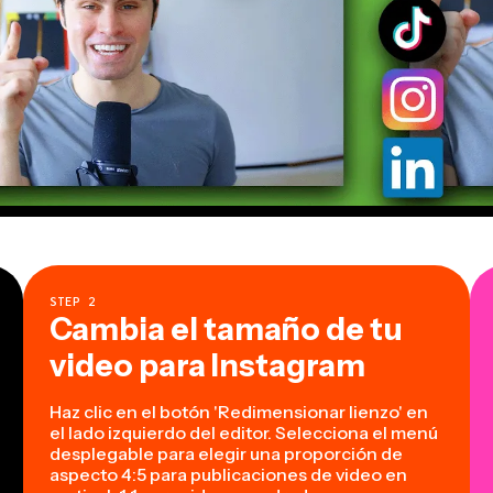
STEP
2
Cambia el tamaño de tu
video para Instagram
Haz clic en el botón 'Redimensionar lienzo' en
el lado izquierdo del editor. Selecciona el menú
desplegable para elegir una proporción de
aspecto 4:5 para publicaciones de video en