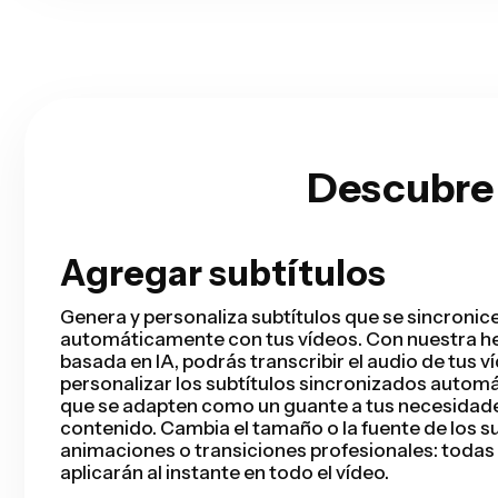
Descubre 
Agregar subtítulos
Smart Cut
Smart Cut automatiza el proceso de edición de v
detecta y elimina silencios de tus vídeos en cue
Ahorrarás horas de tiempo de edición y tendrás t
listo mucho más rápido que nunca, da igual que s
en los que solo salga una persona hablando, pre
grabadas, tutoriales o vlogs. Con Kapwing, disfr
de edición sin complicaciones.