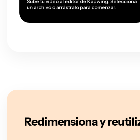
Sube tu video al editor de Kapwing. Selecciona
un archivo o arrástralo para comenzar.
Redimensiona y reutili