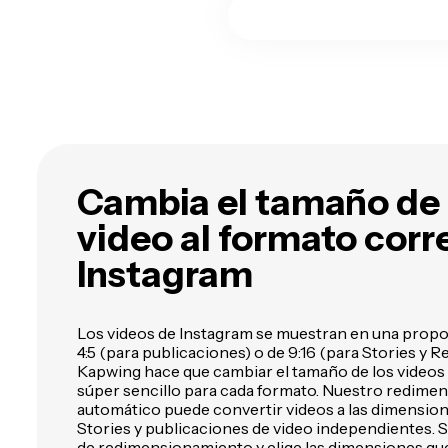
quieras con IA
a
v
Cambia el tamaño de 
video al formato corr
Instagram
Los videos de Instagram se muestran en una propor
4:5 (para publicaciones) o de 9:16 (para Stories y Re
Kapwing hace que cambiar el tamaño de los videos
súper sencillo para cada formato. Nuestro redime
automático puede convertir videos a las dimension
Stories y publicaciones de video independientes. 
de redimensionamiento y elige las dimensiones qu