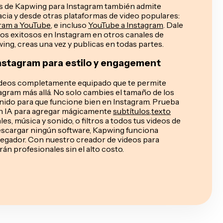
s de Kapwing para Instagram también admite
cia y desde otras plataformas de video populares:
ram a YouTube
, e incluso
YouTube a Instagram
. Dale
eos exitosos en Instagram en otros canales de
ng, creas una vez y publicas en todas partes.
Instagram para estilo y engagement
videos completamente equipado que te permite
tagram más allá. No solo cambies el tamaño de los
enido para que funcione bien en Instagram. Prueba
n IA para agregar mágicamente
subtítulos
,
texto
es, música y sonido, o filtros a todos tus videos de
escargar ningún software, Kapwing funciona
egador. Con nuestro creador de videos para
rán profesionales sin el alto costo.