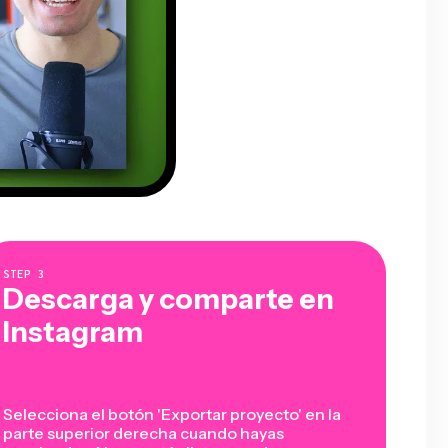
STEP
3
Descarga y comparte en
Instagram
Selecciona el botón 'Exportar proyecto' en la
parte superior derecha cuando hayas