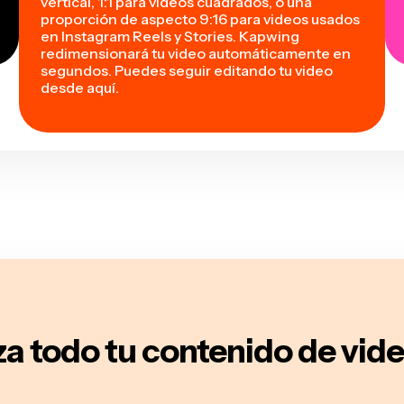
vertical, 1:1 para videos cuadrados, o una
proporción de aspecto 9:16 para videos usados
en Instagram Reels y Stories. Kapwing
redimensionará tu video automáticamente en
segundos. Puedes seguir editando tu video
desde aquí.
za todo tu contenido de vid