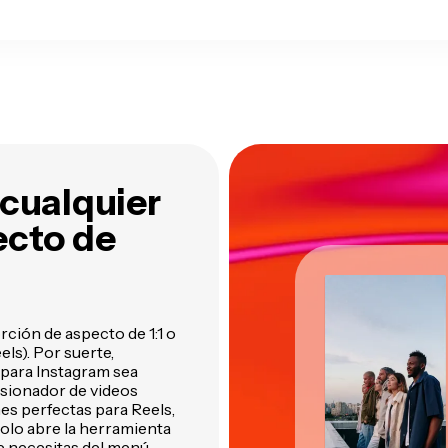
utomáticamente de tus
herramientas inteligentes de
ídeos
Kapwing
cualquier
ecto de
ción de aspecto de 1:1 o
els). Por suerte,
 para Instagram sea
nsionador de videos
es perfectas para Reels,
Solo abre la herramienta
e necesitas del menú