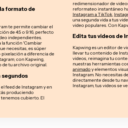
redimensionador de video
da formato de
reformateo instantáneo ha
Instagram a TikTok
,
Instag
una segunda vida a tus vid
video populares. Con Kapwi
gram te permite cambiar el
ón de 4:5 o 9:16, perfecto
Edita tus videos de 
video independientes.
a la función 'Cambiar
Kapwing es un editor de 
que necesitas, es súper
llevar tu contenido de Ins
o pixelación a diferencia de
videos, reimagina tu cont
stagram; con Kapwing,
nuestras herramientas co
de tu archivo original.
animado
y elementos visual
Instagram. No necesitas d
en segundos
directamente desde tu nav
Instagram, tus videos se ve
 el feed de Instagram y en
stás produciendo
e tenemos cubierto. El