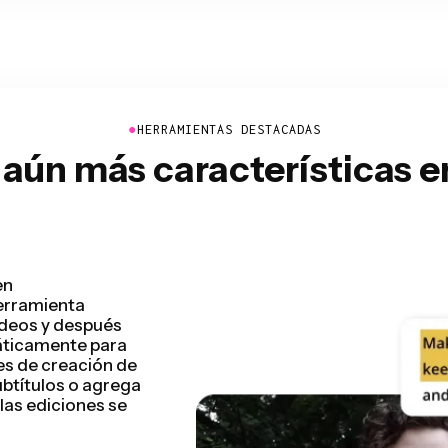
●
HERRAMIENTAS DESTACADAS
aún más características 
ídeo, ya que
stión de segundos.
u vídeo preliminar
e trate de vídeos
sentaciones
utarás del proceso