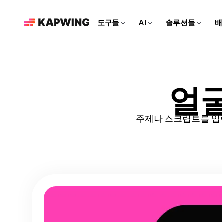
도구들
AI
솔루션들
배
마케팅 팀을 위한
현대적인 편집 도구로 브랜드
를 성장시키고 콘텐츠 제작 속
도를 높여보세요
영상 편집기
Kapwing AI
리소스
비디오 클립을 편집하고, 트
Kapwing의 모든 AI 기반 도
더 많은 콘텐츠를 만드는 데
얼굴
소셜 미디어 영상 만들기
랙을 합치고, 모든 효과를 한
구를 알아보세요!
도움이 되는 아티클과 가이
모든 소셜 플랫폼에 맞춘 매력
곳에서 추가해보세요
드
적인 콘텐츠를 만들어보세요!
주제나 스크립트를 입력하
AI 비디오 편집기
Repurpose Studio
비디오 튜토리얼
Kapwing의 최첨단 AI 도구로
비디오를 소셜 미디어에 바로
Kapwing 도구를 사용하는 방
영상을 만들어보세요!
공유할 수 있는 클립으로 만들
법에 대한 단계별 가이드를 받
어보세요
아보세요
영상 생성기
AI로 무엇이든 영상 만들기
더빙
대화를 40개 이상의 언어로 번
역해 보세요