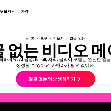
워보자
가격
자막 제작자
스크립트 생성기
팀 트레이닝용
고객 지원 센터
스피커 포커스
비디오 번역하기
학교용
회사 블로그
브라우저에서 동영상에 캡션과
몇 번의 클릭으로 아이디어를
화면 녹화, 튜토리얼, 그리고 설
Kapwing에 대한 일반적인 질
말하는 사람에 초점을 맞추기
번역된 오디오와 자막으로 콘
디지털 레슨과 멀티미디어 과
우리의 스타트업 여정에 대한
자막 추가하기
스크립트로 바꿔보세요
명 영상을 만들고 편집해보세
문들의 답변 받기
위해 동영상 크기를 자동으로
텐츠를 더 쉽게 접근할 수 있게
제로 학습을 생생하게 만들어
이야기를 따라오세요!
요
조정해요
만들어요
보세요
●
홈
도구
만들기
얼굴 없는
 없는 비디오 
비디오 광고 만들기
동영상 번역하기
오디오 편집기
우리 소개
음성 변환
문의하기
B-Roll 생성기
깨끗한 오디오
리드를 생성하는 전문적이고
비디오, 오디오, 자막을 현지화
팟캐스트와 영상을 위한 오디
우리 회사와 제품에 대해 더 알
몇 번의 클릭으로 텍스트를 현
우리 팀과 연락하는 방법을 알
자동으로 관련성 높고 퀄리티
오디오 품질을 개선하고 배경
스크롤을 멈추게 하는 비디오
해서 더 넓은 관객에게 다가가
오를 녹음하고, 편집하고, 깔끔
아보세요
실적인 음성으로 바꿔보세요
아보세요
좋은 B-롤을 만들어보세요
소음을 제거하세요
광고를 만들어보세요
세요!
하게 만들어보세요!
세요. AI 음성, B-roll, 자막, 음악이 포함된 완전한 
클립 메이커
캐릭터 일관성
생성할 수 있어요. 카메라가 필요 없어요.
비디오 크기 조정하기
경력
트랜스크립트와 함께 자르기
한 비디오에서 짧은 클립 만들
비디오 프로젝트에서 재사용할
비디오의 크기와 치수를 변경
Kapwing에서 일하는 것에 대
텍스트를 편집해서 비디오 편
기
AI 캐릭터 만들기
얼굴 없는 영상 생성하기
하세요
해 더 알아보세요
집하기
스마트 컷
모두 보기
비디오에서 자동으로 무음 구
Kapwing의 모든 똑똑한 도구
비디오 자막 만들기
모두 보기
간을 제거하세요
들을 발견해보세요!
비디오를 자동으로 텍스트로
Kapwing의 모든 도구를 한 곳
변환해요
에서 발견해보세요!