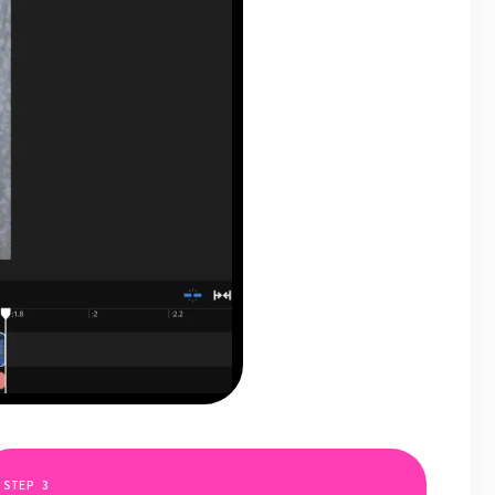
STEP
3