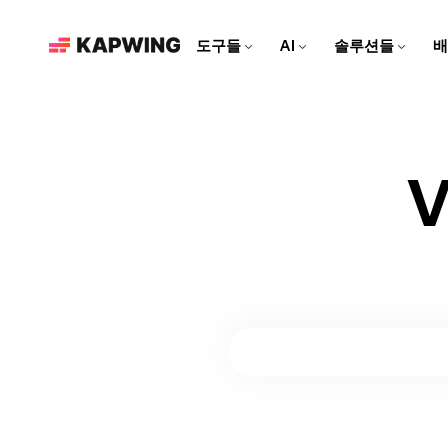
도구들
AI
솔루션들
배
마케팅 팀을 위한
현대적인 편집 도구로 브랜드
를 성장시키고 콘텐츠 제작 속
도를 높여보세요
영상 편집기
Kapwing AI
리소스
비디오 클립을 편집하고, 트
Kapwing의 모든 AI 기반 도
더 많은 콘텐츠를 만드는 데
소셜 미디어 영상 만들기
랙을 합치고, 모든 효과를 한
구를 알아보세요!
도움이 되는 아티클과 가이
모든 소셜 플랫폼에 맞춘 매력
곳에서 추가해보세요
드
적인 콘텐츠를 만들어보세요!
AI 비디오 편집기
Repurpose Studio
비디오 튜토리얼
Kapwing의 최첨단 AI 도구로
비디오를 소셜 미디어에 바로
Kapwing 도구를 사용하는 방
영상을 만들어보세요!
공유할 수 있는 클립으로 만들
법에 대한 단계별 가이드를 받
어보세요
아보세요
영상 생성기
AI로 무엇이든 영상 만들기
더빙
대화를 40개 이상의 언어로 번
역해 보세요