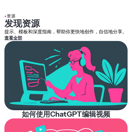
●
资源
发现资源
提示、模板和深度指南，帮助你更快地创作，自信地分享。
查看全部
如何使用ChatGPT编辑视频