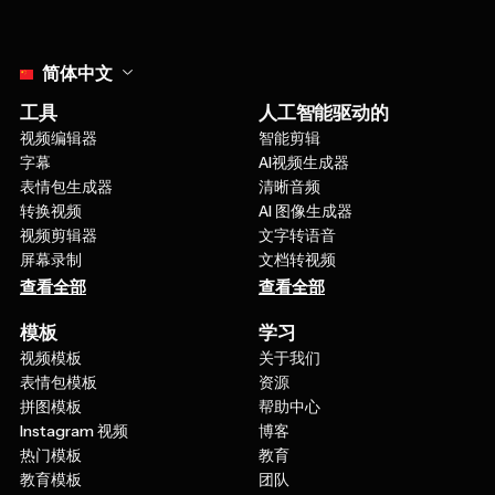
Select language
简体中文
工具
人工智能驱动的
视频编辑器
智能剪辑
字幕
AI视频生成器
表情包生成器
清晰音频
转换视频
AI 图像生成器
视频剪辑器
文字转语音
屏幕录制
文档转视频
查看全部
查看全部
模板
学习
视频模板
关于我们
表情包模板
资源
拼图模板
帮助中心
Instagram 视频
博客
热门模板
教育
教育模板
团队