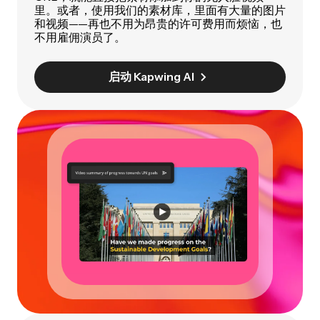
里。或者，使用我们的素材库，里面有大量的图片
和视频——再也不用为昂贵的许可费用而烦恼，也
不用雇佣演员了。
启动 Kapwing AI