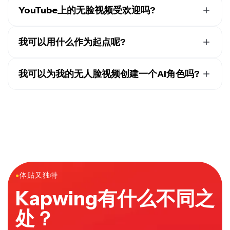
YouTube上的无脸视频受欢迎吗?
和视频库。
视频AI模型：
Wan
、
Veo
、Seedance、
Kling
图像AI模型
：
ChatGPT Image
、Seedream、Nano
是的。很多成功的YouTube频道都用无人出镜视频来发布
Banana
教育内容、故事视频和评论，而不需要在镜头前出现。这
我可以用什么作为起点呢?
音频AI模型
：Minimax、Google Lyria、
种格式让创作者能够更快地制作视频，并有效地扩大他们
你可以用以下任何一种方式在 Kapwing 中创建无人脸视
ElevenLabs
的频道规模。
频：
我可以为我的无人脸视频创建一个AI角色吗?
用自然语言写的简短话题或想法
（例如，"新奥尔良
可以的。Kapwing 的一致性角色工具让你
设计一个 AI 角
爵士乐的历史"）
色一次
——选择他们的外观、风格和声音——然后把他们
完整的书面脚本
保存到你的品牌套件中。使用 @ 符号把他们添加到任何
文章或博客
（PDF 或粘贴的文本）
无人脸视频提示中。同一个角色会在你创建的每个视频中
任何 PDF 文档
一致地出现，建立一个可识别的身份，而不用露脸。
音频录音
（比如语音脚本）
●
体贴又独特
Kapwing有什么不同之
处？