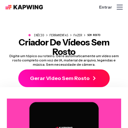
Entrar
●
INÍCIO
FERRAMENTAS
FAZER
SEM ROSTO
Criador De Vídeos Sem
Rosto
Digite um tópico ou roteiro. Gere automaticamente um vídeo sem
rosto completo com voz de IA, material de arquivo, legendas e
música. Sem necessidade de câmera.
Gerar Vídeo Sem Rosto