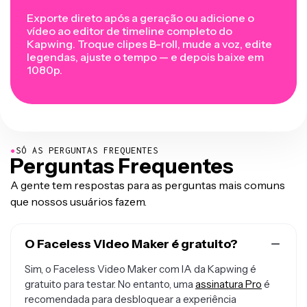
Exporte direto após a geração ou adicione o
vídeo ao
editor de timeline completo do
Kapwing. Troque clipes B-roll, mude a voz, edite
legendas, ajuste o tempo — e depois baixe em
1080p.
●
SÓ AS PERGUNTAS FREQUENTES
Perguntas Frequentes
A gente tem respostas para as perguntas mais comuns
que nossos usuários fazem.
O Faceless Video Maker é gratuito?
Sim, o Faceless Video Maker com IA da Kapwing é
gratuito para testar. No entanto, uma
assinatura Pro
é
recomendada para desbloquear a experiência