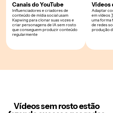
Canais do YouTube
Vídeos 
Influenciadores e criadores de
Adaptar con
conteúdo de mídia social usam
em vídeos
Kapwing para clonar suas vozes e
uma forma f
criar personagens de IA sem rosto
de redes s
que conseguem produzir conteúdo
produção di
regularmente
Vídeos sem rosto estão