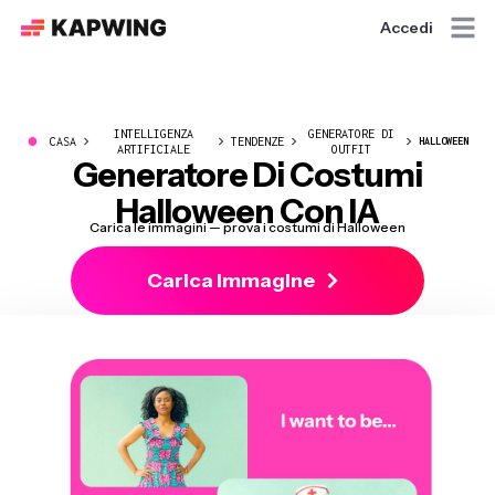
Accedi
INTELLIGENZA
GENERATORE DI
●
CASA
TENDENZE
HALLOWEEN
ARTIFICIALE
OUTFIT
Generatore Di Costumi
Halloween Con IA
Carica le immagini — prova i costumi di Halloween
Carica Immagine