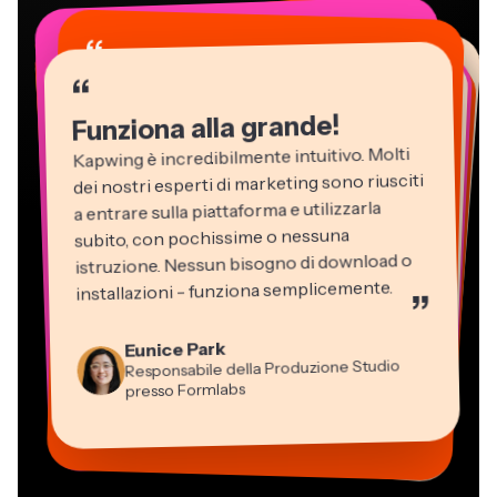
“
“
“
“
“
“
“
“
“
“
“
Funziona alla grande!
Kapwing è incredibilmente intuitivo. Molti
dei nostri esperti di marketing sono riusciti
a entrare sulla piattaforma e utilizzarla
subito, con pochissime o nessuna
istruzione. Nessun bisogno di download o
installazioni - funziona semplicemente.
”
Martin James
Editor Video
Eunice Park
Panos Papagapiou
Natasha Ball
Dina Segovia
Kerry-lee Farla
Responsabile della Produzione Studio
Heidi Rae
Socio Amministratore di EPATHLON
Gracie Peng
Libero professionista virtuale
Consulente
Youtuber
Grant Taleck
presso Formlabs
Istruzione
Direttore dei Contenuti
Mitch Rawlings
Vannesia Darby
Co-Founder di
Freelance dei Servizi Informativi
CEO di MOXIE Nashville
AuthentIQMarketing.com