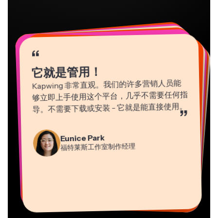
“
“
“
“
“
“
“
“
“
“
“
它就是管用！
Kapwing 非常直观。我们的许多营销人员能
够立即上手使用这个平台，几乎不需要任何指
导。不需要下载或安装 - 它就是能直接使用。
”
Martin James
Gracie Peng
Panos Papagapiou
Natasha Ball
Eunice Park
视频编辑器
内容总监
埃帕斯隆合伙人
Heidi Rae
福特莱斯工作室制作经理
顾问
Dina Segovia
Kerry-lee Farla
教育
Vannesia Darby
虚拟自由职业者
视频创作者
Grant Taleck
Kapwing 公司的首席执行官（Nashville 分
Mitch Rawlings
Kapwing 联合创始人，
部）
信息服务自由职业者
AuthentIQMarketing.com