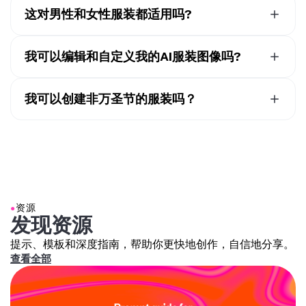
可以上传集体照或者把多张照片合并在一起来创建相配的
这对男性和女性服装都适用吗?
服装。无论你想要简单的情侣服装创意、团体服装还是家
当然可以。无论你是在寻找男性万圣节服装创意、女性万
庭友好的选项，AI服装生成器都能让你轻松规划协调的装
圣节服装创意，还是儿童友好型服装，万圣节服装创意生
我可以编辑和自定义我的AI服装图像吗?
扮。
成器都能适应不同的风格和体型。只需上传参考图片并
调
是的，生成后，你可以使用AI万圣节照片编辑器来完善你
整你的提示词
，就能生成根据你的输入量身定制的无限AI
的服装，或者将图像导入Kapwing的编辑工作室进行完全
我可以创建非万圣节的服装吗？
服装创意。
控制。改变背景、调整光线、添加道具，或者
为社交媒体
是的，
Kapwing的AI服装生成器
适用于所有类型的服装，
调整图像大小
。你甚至可以用Kapwing的
Image to Video
不仅仅是万圣节服装。只需上传一张服装图片或输入提示
工具
为你的AI服装制作动画，为TikTok、Instagram或
词——你可以上传衣服照片、时尚网站的截图等等！
YouTube
创建吸睛的帖子。
●
资源
发现资源
提示、模板和深度指南，帮助你更快地创作，自信地分享。
查看全部