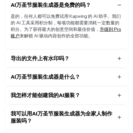
AI万圣节服装生成器是免费的吗？
是的，任何人都可以免费试用 Kapwing 的 AI 助手。我们
的 AI 工具采用积分制，每项功能都需要消耗一定数量的
积分。为了获得最大的创意空间和最佳价值，
升级到 Pro
账户
来解锁 AI 驱动内容创作的全部功能。
导出的文件上有水印吗？
如果你在免费账户上使用 Kapwing，那么所有导出内容
——包括 AI 万圣节服装生成器——都会带有水印。一旦你
AI万圣节服装生成器是什么？
升级到
Pro 账户
，你的作品就会完全去除水印。
AI万圣节服装生成器是一个在线工具，它使用人工智能来
立即向你展示任何万圣节服装的样子。只需上传一张照
我怎样才能创建我的AI服装？
片，输入一个提示词（比如"给我穿上吸血鬼服装"或"把
上传一张你自己的照片，输入你的服装创意（或者用随机
我变成女巫装扮"），Kapwing的万圣节服装制作器就会
万圣节服装生成器来获取灵感），然后看着AI来改造你的
我可以用AI万圣节服装生成器为全家人制作
生成一张逼真的图像。这个万圣节服装制作器非常适合在
照片。你可以在几秒钟内试穿恐怖的万圣节服装创意、有
服装吗？
派对前测试造型、规划DIY服装，或者在TikTok、
趣的团体造型，或者流行的流行文化服装。
Instagram、YouTube和
Snapchat
上分享有趣的内容。
是的，这个工具也可以用来生成家庭万圣节服装创意。你