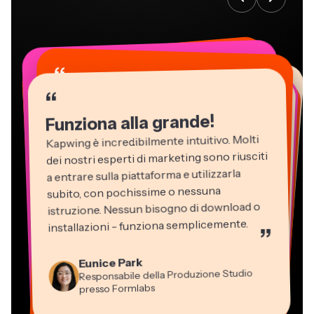
“
“
“
“
“
“
“
“
“
“
“
Funziona alla grande!
Kapwing è incredibilmente intuitivo. Molti
dei nostri esperti di marketing sono riusciti
a entrare sulla piattaforma e utilizzarla
subito, con pochissime o nessuna
istruzione. Nessun bisogno di download o
installazioni - funziona semplicemente.
”
Martin James
Editor Video
Eunice Park
Panos Papagapiou
Natasha Ball
Dina Segovia
Kerry-lee Farla
Responsabile della Produzione Studio
Heidi Rae
Socio Amministratore di EPATHLON
Gracie Peng
Libero professionista virtuale
Consulente
Youtuber
Grant Taleck
presso Formlabs
Istruzione
Direttore dei Contenuti
Mitch Rawlings
Vannesia Darby
Co-Founder di
Freelance dei Servizi Informativi
CEO di MOXIE Nashville
AuthentIQMarketing.com