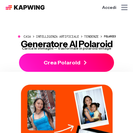
Accedi
●
CASA
INTELLIGENZA ARTIFICIALE
TENDENZE
POLAROID
Generatore AI Polaroid
Carica le immagini — trasformale in polaroid vintage
Crea Polaroid