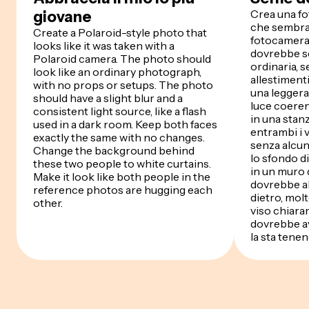
Crea una fot
giovane
che sembra
Create a Polaroid-style photo that
fotocamera 
looks like it was taken with a
dovrebbe s
Polaroid camera. The photo should
ordinaria, s
look like an ordinary photograph,
allestiment
with no props or setups. The photo
una leggera
should have a slight blur and a
luce coeren
consistent light source, like a flash
in una stan
used in a dark room. Keep both faces
entrambi i 
exactly the same with no changes.
senza alcu
Change the background behind
lo sfondo d
these two people to white curtains.
in un muro d
Make it look like both people in the
dovrebbe ab
reference photos are hugging each
dietro, molto
other.
viso chiaram
dovrebbe av
la sta tene