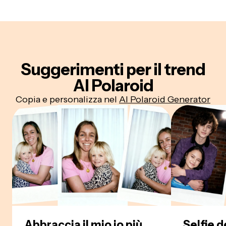
Suggerimenti per il trend
AI Polaroid
Copia e personalizza nel
AI Polaroid Generator
Abbraccia il mio io più
Selfie d