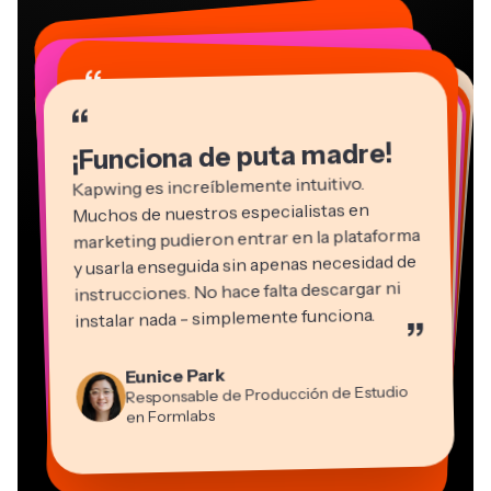
“
“
“
“
“
“
“
“
“
“
“
¡Funciona de puta madre!
Kapwing es increíblemente intuitivo.
Muchos de nuestros especialistas en
marketing pudieron entrar en la plataforma
y usarla enseguida sin apenas necesidad de
instrucciones. No hace falta descargar ni
instalar nada - simplemente funciona.
”
Martin James
Editor de vídeo
Natasha Ball
Eunice Park
Panos Papagapiou
Consultor
Responsable de Producción de Estudio
Socio Director en EPATHLON
Gracie Peng
Kerry-lee Farla
Heidi Rae
Dina Segovia
Grant Taleck
en Formlabs
Director de Contenidos
Mitch Rawlings
Trabajador freelance virtual
Youtuber
Educación
Vannesia Darby
Cofundador en
Freelance de Servicios de Información
CEO en MOXIE Nashville
AuthentIQMarketing.com