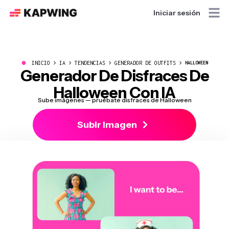
Iniciar sesión
●
INICIO
IA
TENDENCIAS
GENERADOR DE OUTFITS
HALLOWEEN
Generador De Disfraces De
Halloween Con IA
Sube imágenes — pruébate disfraces de Halloween
Subir Imagen