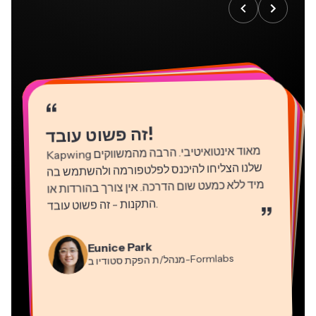
“
“
“
“
“
“
“
“
“
“
“
!
זה פשוט עובד
Kapwing
מאוד אינטואיטיבי. הרבה מהמשווקים
שלנו הצליחו להיכנס לפלטפורמה ולהשתמש בה
מיד ללא כמעט שום הדרכה. אין צורך בהורדות או
התקנות - זה פשוט עובד
.
”
Martin James
Natasha Ball
עורך וידאו
Gracie Peng
יועץ
Eunice Park
מנהל/ת תוכן
-Formlabs
Panos Papagapiou
מנהל/ת הפקת סטודיו ב
Dina Segovia
Kerry-lee Farla
שותף מנהל ב
Heidi Rae
עובד חופשי וירטואלי
Grant Taleck
-EPATHLON
Mitch Rawlings
Vannesia Darby
-AuthentIQMarketing.com
יוטיובר
חינוך
מייסד-שותף ב
שירותי מידע פריצלנסר
מנכ"ל ב-MOXIE Nashville