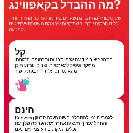
מה ההבדל בקאפווינג?
שש סיבות למה יוצרים נשארים בזרימה: עריכה מהירה יותר,
כלים חכמים יותר, והשתתפות שבאמת משמרת פרויקטים
בתנועה.
קל
התחל ליצור מיד עם אלפי תבניות וסרטונים, תמונות,
מוזיקה וגיפים ללא זכויות יוצרים. שדרג תוכן
מהאינטרנט על ידי הדבקת קישור.
חינם
Kapwing לגמרי חינמי להתחלה. פשוט העלה סרטון
והתחל לערוך. תעצים את זרימת העריכה שלך עם
הכלים המקוונים העוצמתיים שלנו.