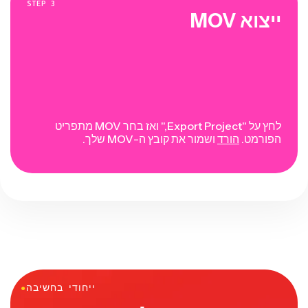
STEP
3
ייצוא MOV
לחץ על "Export Project," ואז בחר MOV מתפריט
הפורמט.
הורד
ושמור את קובץ ה-MOV שלך.
ייחודי בחשיבה
●