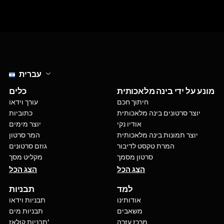
Select language
עברית
מונע על ידי בינה מלאכותית
כלים
חיתוך חכם
עורך וידאו
יוצר סרטונים בינה מלאכותית
כתוביות
אודיו נקי
יוצר מימים
יוצר תמונות בינה מלאכותית
המר סרטון
המרת טקסט לדיבור
גוזם סרטונים
סרטון מסמך
מקליט מסך
הצג הכל
הצג הכל
למד
תבניות
אודותינו
תבניות וידאו
משאבים
תבניות מים
מרכז עזרה
תבניות קולאז'