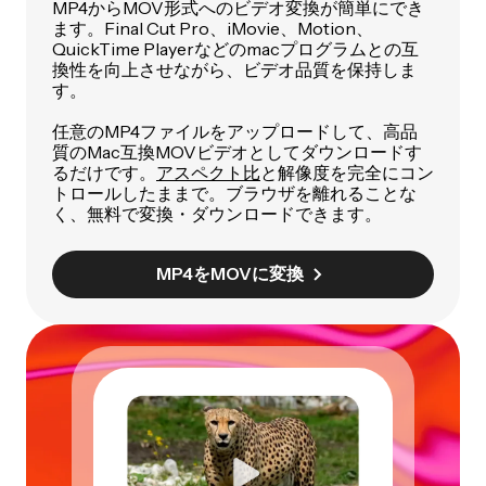
MP4からMOV形式へのビデオ変換が簡単にでき
ます。Final Cut Pro、iMovie、Motion、
QuickTime Playerなどのmacプログラムとの互
換性を向上させながら、ビデオ品質を保持しま
す。
任意のMP4ファイルをアップロードして、高品
質のMac互換MOVビデオとしてダウンロードす
るだけです。
アスペクト比
と解像度を完全にコン
トロールしたままで。ブラウザを離れることな
く、無料で変換・ダウンロードできます。
MP4をMOVに変換