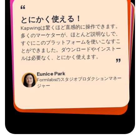
“
“
“
“
“
“
“
“
“
“
“
とにかく使える！
Kapwingは驚くほど直感的に操作できます。
多くのマーケターが、ほとんど説明なしで、
すぐにこのプラットフォームを使いこなすこ
とができました。ダウンロードやインストー
ルは必要なく、とにかく使えます。
”
Natasha Ball
Martin James
Eunice Park
Heidi Rae
コンサルタント
Panos Papagapiou
動画エディター
Formlabsのスタジオプロダクションマネー
教育
EPATHLON社マネージングパートナー
Gracie Peng
Dina Segovia
ジャー
Grant Taleck
Mitch Rawlings
コンテンツ担当ディレクター
バーチャルフリーランサー
Kerry-lee Farla
AuthentIQMarketing.comの共同設立者
情報サービスフリーランサー
Vannesia Darby
ユーチューバー
MOXIE Nashville社CEO