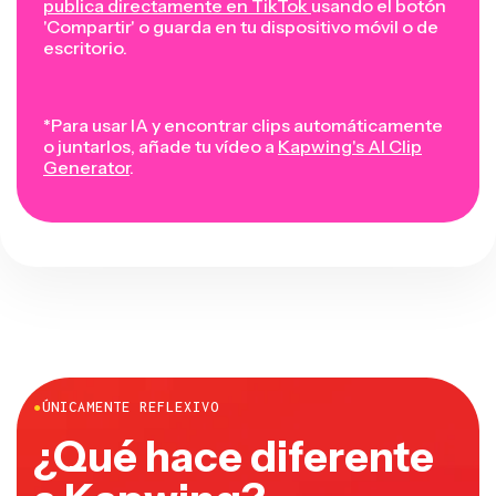
publica directamente en TikTok
usando el botón
'Compartir' o guarda en tu dispositivo móvil o de
escritorio.
*Para usar IA y encontrar clips automáticamente
o juntarlos, añade tu vídeo a
Kapwing's AI Clip
Generator
.
●
ÚNICAMENTE REFLEXIVO
¿Qué hace diferente