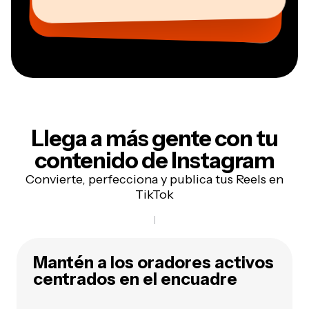
Freelance de Servicios de Información
CEO en MOXIE Nashville
AuthentIQMarketing.com
Llega a más gente con tu
contenido de Instagram
Convierte, perfecciona y publica tus Reels en
TikTok
Mantén a los oradores activos
centrados en el encuadre