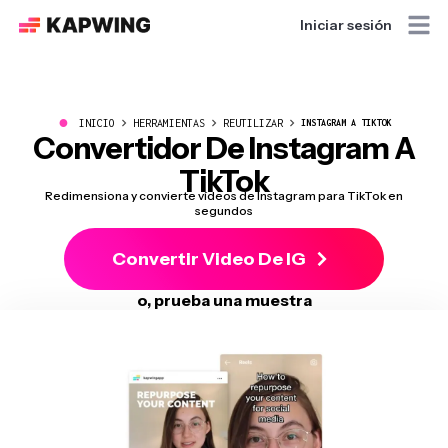
Iniciar sesión
●
INICIO
HERRAMIENTAS
REUTILIZAR
INSTAGRAM A TIKTOK
Convertidor De Instagram A
TikTok
Redimensiona y convierte vídeos de Instagram para TikTok en
segundos
Convertir Video De IG
o, prueba una muestra