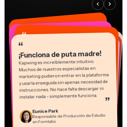
“
“
“
“
“
“
“
“
“
“
“
¡Funciona de puta madre!
Kapwing es increíblemente intuitivo.
Muchos de nuestros especialistas en
marketing pudieron entrar en la plataforma
y usarla enseguida sin apenas necesidad de
instrucciones. No hace falta descargar ni
instalar nada - simplemente funciona.
”
Martin James
Editor de vídeo
Natasha Ball
Eunice Park
Panos Papagapiou
Consultor
Responsable de Producción de Estudio
Socio Director en EPATHLON
Gracie Peng
Kerry-lee Farla
Heidi Rae
Dina Segovia
Grant Taleck
en Formlabs
Director de Contenidos
Mitch Rawlings
Trabajador freelance virtual
Youtuber
Educación
Vannesia Darby
Cofundador en