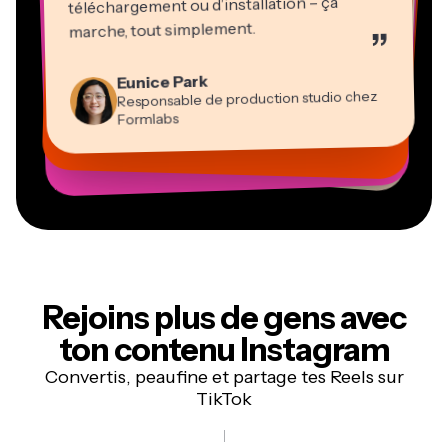
téléchargement ou d’installation – ça
Martin James
marche, tout simplement.
”
Éditeur vidéo
Natasha Ball
Heidi Rae
Eunice Park
Gracie Peng
Panos Papagapiou
Consultant
Kerry-lee Farla
Dina Segovia
Responsable de production studio chez
Pédagogie
Directeur du contenu
Directeur associé chez EPATHLON
Travailleur en freelance virtuel
Youtubeur
Vannesia Darby
Mitch Rawlings
Formlabs
Grant Taleck
PDG de MOXIE Nashville
Freelance en services d’information
Cofondateur d’AuthentIQMarketing.com
Rejoins plus de gens avec
ton
contenu Instagram
Convertis, peaufine et partage tes Reels sur
TikTok