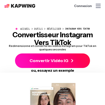
Connexion
●
ACCUEIL
OUTILS
RÉUTILISER
INSTAGRAM VERS TIKTOK
Convertisseur Instagram
Vers TikTok
Redimensionne et convertis les vidéos Instagram pour TikTok en
quelques secondes
Convertir Vidéo IG
ou, essayez un exemple