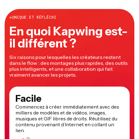
●
UNIQUE ET RÉFLÉCHI
En quoi Kapwing est-
il différent ?
Six raisons pour lesquelles les créateurs restent
dans le flow : des montages plus rapides, des outils
plus intelligents, et une collaboration qui fait
vraiment avancer les projets.
Facile
Commencez à créer immédiatement avec des
milliers de modèles et de vidéos, images,
musiques et GIF libres de droits. Réutilisez du
contenu provenant d’Internet en collant un
lien.