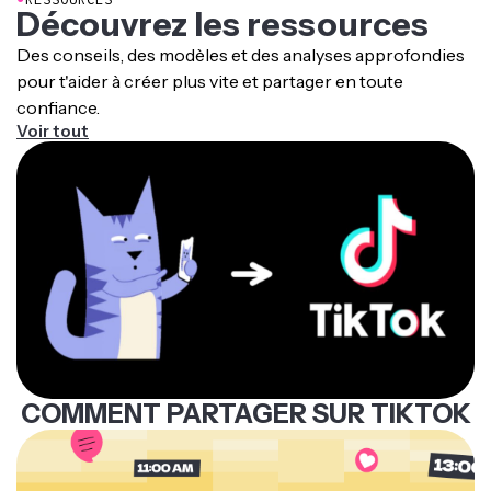
l'audio tendance ou des
hashtags pour booster la
Découvrez les ressources
découvrabilité
. Les montages plus courts et
Des conseils, des modèles et des analyses approfondies
dynamiques ont tendance à augmenter le temps de
pour t'aider à créer plus vite et partager en toute
visionnage et l'engagement, ce qui aide l'algorithme à
confiance.
promouvoir ton contenu.
Voir tout
COMMENT PARTAGER SUR TIKTOK