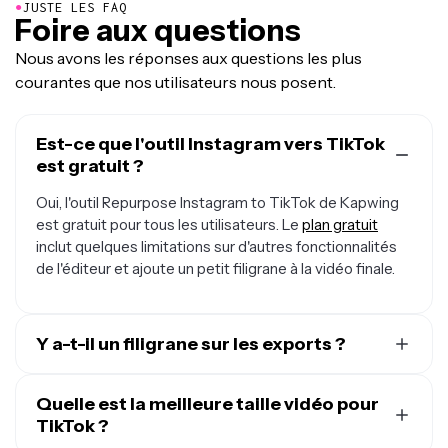
●
JUSTE LES FAQ
Foire aux questions
Nous avons les réponses aux questions les plus
courantes que nos utilisateurs nous posent.
Est-ce que l'outil Instagram vers TikTok
est gratuit ?
Oui, l'outil Repurpose Instagram to TikTok de Kapwing
est gratuit pour tous les utilisateurs. Le
plan gratuit
inclut quelques limitations sur d'autres fonctionnalités
de l'éditeur et ajoute un petit filigrane à la vidéo finale.
Y a-t-il un filigrane sur les exports ?
Si tu utilises Kapwing avec un compte gratuit, tous tes
exports contiendront un filigrane. Une fois que tu
Quelle est la meilleure taille vidéo pour
passes à un
TikTok ?
compte Pro
, le filigrane sera complètement
supprimé de tes créations.