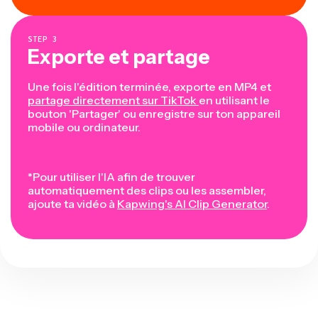
STEP
3
Exporte et partage
Une fois l'édition terminée, exporte en MP4 et
partage directement sur TikTok
en utilisant le
bouton 'Partager' ou enregistre sur ton appareil
mobile ou ordinateur.
*Pour utiliser l'IA afin de trouver
automatiquement des clips ou les assembler,
ajoute ta vidéo à
Kapwing's AI Clip Generator
.