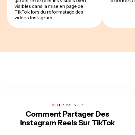
garder le texte et les visuels bien
le contenu 
visibles dans la mise en page de
TikTok lors du reformatage des
vidéos Instagram
●
STEP BY STEP
Comment Partager Des
Instagram Reels Sur TikTok