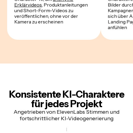
Erklärvideos
, Produktanleitungen
Bilder dur
und Short-Form-Videos zu
Kampagnen-
veröffentlichen, ohne vor der
sich über A
Kamera zu erscheinen
Landing Pa
anfühlen
Konsistente KI-Charaktere
für jedes Projekt
Angetrieben von ElevenLabs Stimmen und
fortschrittlicher KI-Videogenerierung