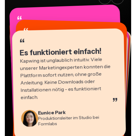
“
“
“
“
“
“
“
“
“
“
“
Es funktioniert einfach!
Kapwing ist unglaublich intuitiv. Viele
unserer Marketingexperten konnten die
Plattform sofort nutzen, ohne große
Anleitung. Keine Downloads oder
Installationen nötig - es funktioniert
einfach.
”
Martin James
Video-Editor
Panos Papagapiou
Eunice Park
Natasha Ball
Geschäftsführender Partner bei
Produktionsleiter im Studio bei
Dina Segovia
Berater
Heidi Rae
EPATHLON
Virtueller Freelance-Mitarbeiter
Mitch Rawlings
Gracie Peng
Formlabs
Kerry-lee Farla
Bildung
Vannesia Darby
Freiberuflicher Informationsdienstleister
Content-Direktor
YouTuber
CEO bei MOXIE Nashville
Grant Taleck