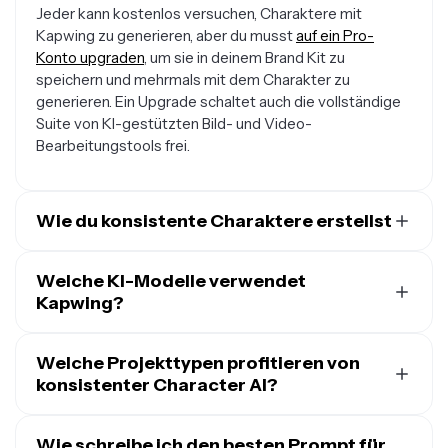
Jeder kann kostenlos versuchen, Charaktere mit
Kapwing zu generieren, aber du musst
auf ein Pro-
Konto upgraden
, um sie in deinem Brand Kit zu
speichern und mehrmals mit dem Charakter zu
generieren. Ein Upgrade schaltet auch die vollständige
Suite von KI-gestützten Bild- und Video-
Bearbeitungstools frei.
Wie du konsistente Charaktere erstellst
Um einen KI-generierten Charakter zu erstellen,
beginne damit,
Welche KI-Modelle verwendet
einen neuen Chat mit Kapwing AI zu
öffnen
Kapwing?
. Gib einen Prompt ein, der deinen Charakter
beschreibt, einschließlich Details wie Alter,
Kapwing ist mit den neuesten
fortschrittlichen KI-
Gesichtszüge, Körpertyp, Kleidung und Umgebung.
Modellen
Welche Projekttypen profitieren von
integriert, damit du realistische oder stilisierte
Klicke auf den Generieren-Pfeil, um das Bild zu erstellen,
Charaktere erstellen kannst, die in jeder Generation
konsistenter Character AI?
und lade es dann herunter.
konsistent bleiben. Dazu gehören Veo, Seedream, Sora,
Konsistente KI-Charaktere werden häufig für
Klicke auf @ im Prompt-Feld und wähle „Charakter
Wan, Happy Horse und mehr. Für Bilder kannst du
gesichtslose YouTube-Kanäle, Podcast-Clips,
Wie schreibe ich den besten Prompt für