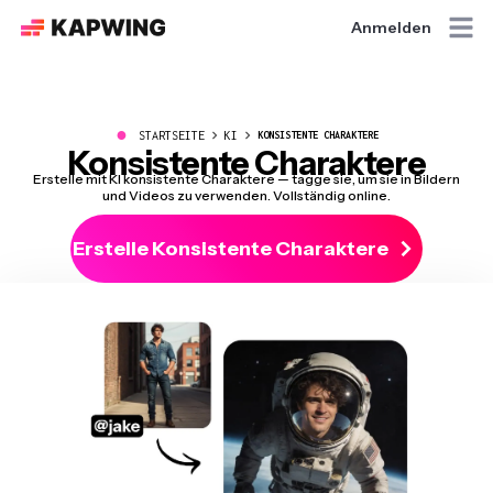
Anmelden
●
STARTSEITE
KI
KONSISTENTE CHARAKTERE
Konsistente Charaktere
Erstelle mit KI konsistente Charaktere — tagge sie, um sie in Bildern
und Videos zu verwenden. Vollständig online.
Erstelle Konsistente Charaktere