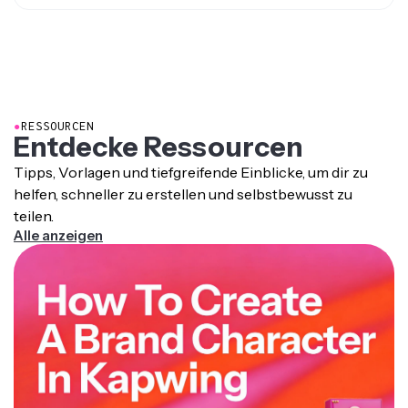
und mehr für TikTok, YouTube, Instagram, Anzeigen und
Ja. Lade Referenzbilder und eine Sprachaufnahme von
Präsentationen.
dir hoch, um einen KI-Klon von dir zu erstellen.
●
RESSOURCEN
Entdecke Ressourcen
Tipps, Vorlagen und tiefgreifende Einblicke, um dir zu
helfen, schneller zu erstellen und selbstbewusst zu
teilen.
Alle anzeigen