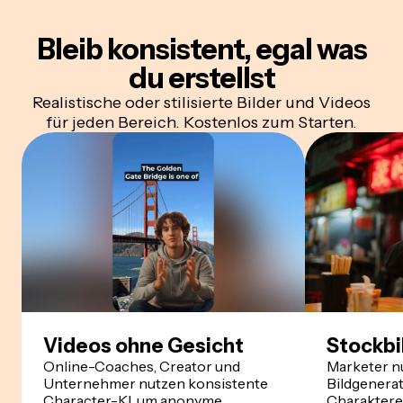
Bleib konsistent, egal was
du erstellst
Realistische oder stilisierte Bilder und Videos
für jeden Bereich. Kostenlos zum Starten.
Videos ohne Gesicht
Stockbi
Online-Coaches, Creator und
Marketer n
Unternehmer nutzen konsistente
Bildgenera
Character-KI, um
anonyme
Charaktere