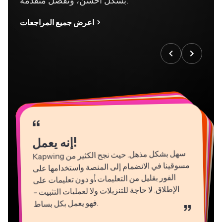
بشكل أحسن، وتفضل متقدمة.
اعرض جميع المراجعات
“
“
“
“
“
“
“
“
“
“
“
إنه يعمل!
Kapwing
سهل بشكل مذهل. حيث نجح الكثير من
مسوقينا في الانضمام إلى المنصة واستخدامها على
الفور بقليل من التعليمات أو دون تعليمات على
الإطلاق. لا حاجة للتنزيلات ولا لعمليات التثبيت -
فهو يعمل بكل بساط
.
”
Natasha Ball
Martin James
Gracie Peng
Panos Papagapiou
استشاري
محرر فيديو