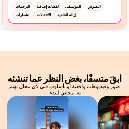
ابقَ متسقًا، بغض النظر عما تنشئه
صور وفيديوهات واقعية أو بأسلوب فني لأي مجال تهتم
به. مجاني للبدء.