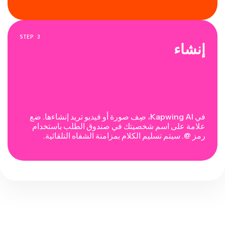
STEP
3
إنشاء
في Kapwing AI، صِف صورة أو فيديو تريد إنشاءها. ضع
علامة على اسم شخصيتك في صندوق الطلب باستخدام
رمز @. سيتم تسليم الكلام بمزامنة الشفاه التلقائية.