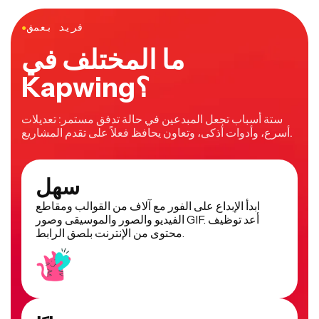
فريد بعمق
●
ما المختلف في
Kapwing؟
ستة أسباب تجعل المبدعين في حالة تدفق مستمر: تعديلات
أسرع، وأدوات أذكى، وتعاون يحافظ فعلاً على تقدم المشاريع.
سهل
ابدأ الإبداع على الفور مع آلاف من القوالب ومقاطع
الفيديو والصور والموسيقى وصور GIF. أعد توظيف
محتوى من الإنترنت بلصق الرابط.