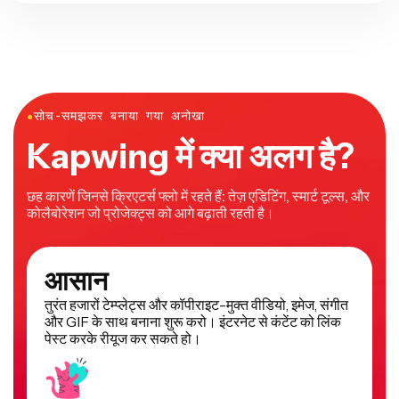
●
सोच-समझकर बनाया गया अनोखा
Kapwing में क्या अलग है?
छह कारणें जिनसे क्रिएटर्स फ्लो में रहते हैं: तेज़ एडिटिंग, स्मार्ट टूल्स, और
कोलैबोरेशन जो प्रोजेक्ट्स को आगे बढ़ाती रहती है।
आसान
तुरंत हजारों टेम्प्लेट्स और कॉपीराइट-मुक्त वीडियो, इमेज, संगीत
और GIF के साथ बनाना शुरू करो। इंटरनेट से कंटेंट को लिंक
पेस्ट करके रीयूज कर सकते हो।