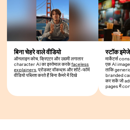
बिना चेहरे वाले वीडियो
स्टॉक इमेज
ऑनलाइन कोच, क्रिएटर और उद्यमी लगातार
मार्केटर्स co
character AI का इस्तेमाल करके
faceless
एक AI image 
explainers
, प्रोडक्ट वॉकथ्रू और शॉर्ट-फॉर्म
ताकि generic
वीडियो पब्लिश करते हैं बिना कैमरे में दिखे
branded cam
कर सकें जो a
pages में co