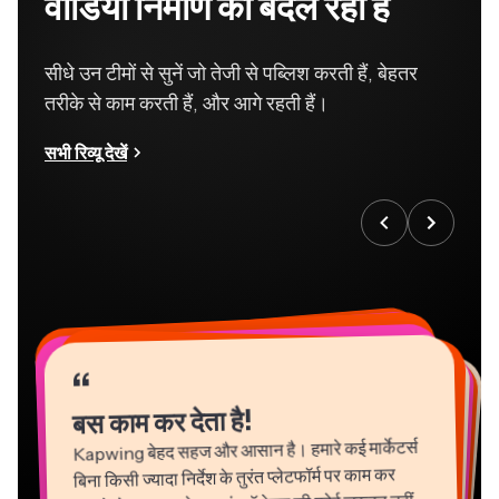
वीडियो निर्माण को बदल रहा है
सीधे उन टीमों से सुनें जो तेजी से पब्लिश करती हैं, बेहतर
तरीके से काम करती हैं, और आगे रहती हैं।
सभी रिव्यू देखें
“
“
“
“
“
“
“
“
“
“
“
बस काम कर देता है!
Kapwing बेहद सहज और आसान है। हमारे कई मार्केटर्स
बिना किसी ज्यादा निर्देश के तुरंत प्लेटफॉर्म पर काम कर