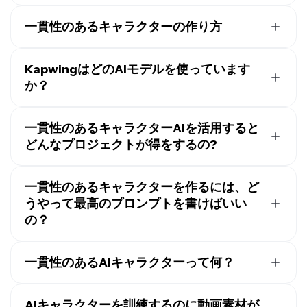
一貫性のあるキャラクターの作り方
AI生成キャラクターを作成するには、まず
Kapwing AI
で新しいチャットを開く
ことから始めます。年齢、顔の
KapwingはどのAIモデルを使っています
特徴、体型、服装、背景など、キャラクターについての
か？
詳細を含むプロンプトを入力してください。生成矢印を
Kapwingは最新の
高度なAIモデル
と統合されているか
クリックして画像を作成し、ダウンロードします。
ら、すべての生成にわたって一貫性を保つリアルなキャ
一貫性のあるキャラクターAIを活用すると
プロンプトボックスで@をクリックしてドロップダウン
ラクターやスタイライズされたキャラクターを作成でき
どんなプロジェクトが得をするの?
から「キャラクターを追加」を選択します。「新しいキ
るんだ。これにはVeo、Seedream、Sora、Wan、
ャラクターを作成」を選択してください。キャラクター
一貫性のあるAIキャラクターは、顔のないYouTubeチャ
Happy Horseなどが含まれる。画像については、
GPT
に名前と説明を付け、ストックライブラリから音声を選
ンネル、ポッドキャストクリップ、トレーニングビデ
一貫性のあるキャラクターを作るには、ど
Image
、Google Nano Banana、Seedreamから選ぶか、
択するか、参照ファイルをアップロードして音声クロー
オ、ブランドマスコット、ソーシャル広告、オンボーデ
Kapwing AIに自動的に最適なモデルを選ばせることが
うやって最高のプロンプトを書けばいい
ンを作成します。最後に、キャラクターの参照画像を添
ィングチュートリアル、連続ストーリーテリングでよく
できるよ。
の？
付して保存します。保存後、プロンプトでタグ付けする
使われています。認識可能な繰り返しキャラクターに依
ことで、任意のビデオまたは画像プロジェクトでキャラ
存するプロジェクトなら、一貫性のあるキャラクターワ
Kapwingの一貫したキャラクターは、複雑なプロンプト
クターを使用できます。
ークフローから恩恵を受けることができます。
や参照画像の再アップロードの必要性を排除します。キ
一貫性のあるAIキャラクターって何？
ャラクターを保存したら、プロンプトにタグを付けて、
Kapwing AIを通じて生成する代わりに、デバイスから
企業はまた、一貫性のあるキャラクターを使ってブラン
一貫性のあるAIキャラクターは、複数の画像や動画を通
作成したい画像または動画を説明するだけです。@と入
キャラクター画像をアップロードすることもできます。
ディングを強化し、プラットフォームやキャンペーン全
じて同じ外見、声、アイデンティティを保つ再利用可能
AIキャラクターを訓練するのに動画素材が
力することで、あらかじめ用意されたストックキャラク