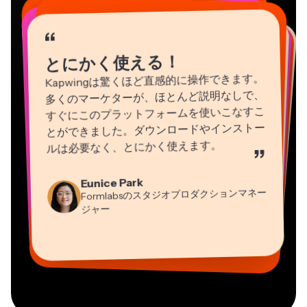
“
“
“
“
“
“
“
“
“
“
“
とにかく使える！
Kapwingは驚くほど直感的に操作できます。
多くのマーケターが、ほとんど説明なしで、
すぐにこのプラットフォームを使いこなすこ
とができました。ダウンロードやインストー
ルは必要なく、とにかく使えます。
”
Natasha Ball
Martin James
Eunice Park
Heidi Rae
コンサルタント
Panos Papagapiou
動画エディター
Formlabsのスタジオプロダクションマネー
教育
EPATHLON社マネージングパートナー
Gracie Peng
Dina Segovia
ジャー
Grant Taleck
Mitch Rawlings
コンテンツ担当ディレクター
バーチャルフリーランサー
Kerry-lee Farla
AuthentIQMarketing.comの共同設立者
情報サービスフリーランサー
Vannesia Darby
ユーチューバー
MOXIE Nashville社CEO