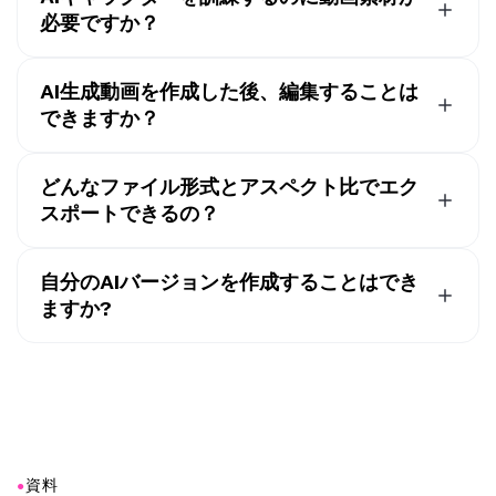
体でビジュアルコンテンツをより統一感のあるものにし
な
AI生成人間
、
アバター
、またはマスコットです。毎回
必要ですか？
ターをタグ付けすることもできます。
ています。
異なる顔を生成する代わりに、一貫性のあるキャラクタ
例えば、「@Draculaが映画館でポップコーンを食べて
いいえ。Kapwingなら、参考画像だけを使ってAIキャラ
ーAIはシーンやプロジェクト間で認識可能な特徴を維持
いる動画を生成する」というようなプロンプトを入力し
クターを作成できるから、動画を録画したりアップロー
AI生成動画を作成した後、編集することは
するのに役立ちます
ます。より具体的な結果を得るために、動き、衣装、表
ドしたりする必要がないんだ。
できますか？
情、カメラのフォーカス、スピーチ、背景の説明を追加
そうですね。Kapwingには、フル機能のドラッグ&ドロ
できます。
ップエディターが含まれていて、シーンのトリミング、
どんなファイル形式とアスペクト比でエク
字幕の追加、背景の置き換え、音楽の追加、スクリプト
スポートできるの？
の編集、AIが生成した動画のカスタマイズができます。
動画はMP4ファイルとして、画像はJPEGまたはPNGと
してエクスポートできます。
自分のAIバージョンを作成することはでき
ますか?
Kapwingは、TikTok、YouTube、Instagram、広告、プ
レゼンテーション向けに9:16、16:9、1:1などの人気フォ
そうですね。参照画像と自分の声の録音をアップロード
ーマットに対応しています。
して、AIクローンを作成できます。
●
資料