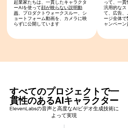
起業家たちは、一貫したキャラクタ
って、一貫
ーAIを使って
顔が映らない説明動
汎用的なス
画
、プロダクトウォークスルー、シ
て、広告、
ョートフォーム動画を、カメラに映
ージ全体で
らずに公開しています
ャンペーン
すべてのプロジェクトで一
貫性のあるAIキャラクター
ElevenLabsの音声と高度なAIビデオ生成技術に
よって実現