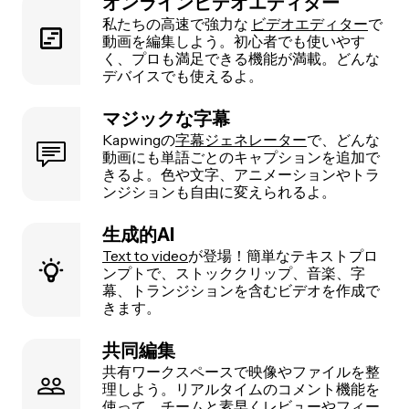
オンラインビデオエディター
私たちの高速で強力な
ビデオエディター
で
動画を編集しよう。初心者でも使いやす
く、プロも満足できる機能が満載。どんな
デバイスでも使えるよ。
マジックな字幕
Kapwingの
字幕ジェネレーター
で、どんな
動画にも単語ごとのキャプションを追加で
きるよ。色や文字、アニメーションやトラ
ンジションも自由に変えられるよ。
生成的AI
Text to video
が登場！簡単なテキストプロ
ンプトで、ストッククリップ、音楽、字
幕、トランジションを含むビデオを作成で
きます。
共同編集
共有ワークスペースで映像やファイルを整
理しよう。リアルタイムのコメント機能を
使って、チームと素早くレビューやフィー