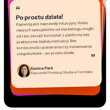
“
“
“
“
“
“
“
“
“
Po prostu działa!
Kapwing jest naprawdę intuicyjny. Wielu
naszych specjalistów od marketingu mogło
od razu zacząć korzystać z platformy bez
praktycznie żadnej instrukcji. Bez
konieczności pobierania czy instalowania
czegokolwiek - po prostu działa.
”
Martin James
Edytor wideo
Natasha Ball
Panos Papagapiou
Konsultant
Eunice Park
Heidi Rae
Wspólnik zarządzający w EPATHLON
Gracie Peng
Kierownik Produkcji Studia w Formlabs
Kerry-lee Farla
Dina Segovia
Edukacja
Dyrektor ds. Treści
Mitch Rawlings
Vannesia Darby
Grant Taleck
Youtuber
Wirtualny Freelancer
Freelancer usług informacyjnych
Dyrektor Zarządzający w MOXIE
Współzałożyciel w
Nashville
AuthentIQMarketing.com