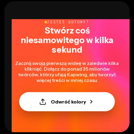
JESTEŚ GOTOWY?
Stwórz coś
niesamowitego w kilka
sekund
Zacznij swoją pierwszą wideę w zaledwie kilka
kliknięć. Dołącz do ponad 35 milionów
twórców, którzy ufają Kapwing, aby tworzyć
więcej treści w mniej czasu.
Odwróć kolory