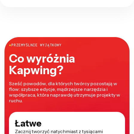
●
PRZEMYŚLNIE WYJĄTKOWY
Co wyróżnia
Kapwing?
Sześć powodów, dla których twórcy pozostają w
flow: szybsze edycje, mądrzejsze narzędzia i
współpraca, która naprawdę utrzymuje projekty w
ruchu.
Łatwe
Zacznij tworzyć natychmiast z tysiącami