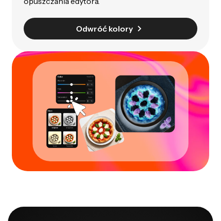
opuszczania edytora.
Odwróć kolory