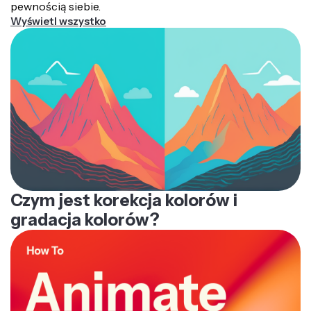
szczegóły i wzory wizualne, które nie są oczywiste w
pewnością siebie.
oryginale.
Wyświetl wszystko
Czym jest korekcja kolorów i
gradacja kolorów?