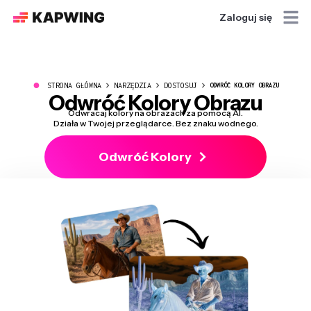
Zaloguj się
●
STRONA GŁÓWNA
NARZĘDZIA
DOSTOSUJ
ODWRÓĆ KOLORY OBRAZU
Odwróć Kolory Obrazu
Odwracaj kolory na obrazach za pomocą AI.
Działa w Twojej przeglądarce. Bez znaku wodnego.
Odwróć Kolory