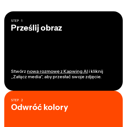
STEP
1
Prześlij obraz
Stwórz
nową rozmowę z Kapwing AI
i kliknij
„Załącz media", aby przesłać swoje zdjęcie.
STEP
2
Odwróć kolory