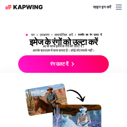
साइन इन करें
●
घर
उपकरण
समायोजित करें
तस्वीर का रंग उलट दें
इमेज के रंगों को उल्टा करें
AI के साथ इमेज के रंगों को उलट दें।
आपके ब्राउज़र में काम करता है। कोई वॉटरमार्क नहीं।
रंग उलट दें