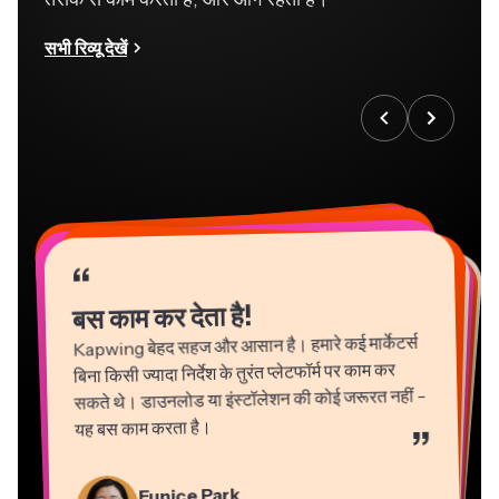
सभी रिव्यू देखें
“
“
“
“
“
“
“
“
“
“
“
बस काम कर देता है!
Kapwing बेहद सहज और आसान है। हमारे कई मार्केटर्स
बिना किसी ज्यादा निर्देश के तुरंत प्लेटफॉर्म पर काम कर
सकते थे। डाउनलोड या इंस्टॉलेशन की कोई जरूरत नहीं -
यह बस काम करता है।
”
Martin James
Gracie Peng
Panos Papagapiou
Natasha Ball
Eunice Park
वीडियो एडिटर