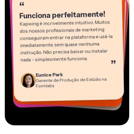
“
“
“
“
“
“
Funciona perfeitamente!
Kapwing é incrivelmente intuitivo. Muitos
dos nossos profissionais de marketing
conseguiram entrar na plataforma e usá-la
imediatamente, sem quase nenhuma
instrução. Não precisa baixar ou instalar
nada - simplesmente funciona.
”
Martin James
Editor de Vídeo
Eunice Park
Panos Papagapiou
Natasha Ball
Dina Segovia
Gerente de Produção de Estúdio na
Heidi Rae
Sócio-Diretor na EPATHLON
Gracie Peng
Consultor
Freelancer Virtual
Grant Taleck
Formlabs
Educação
Kerry-lee Farla
Vannesia Darby
Diretor de Conteúdo
Mitch Rawlings
Cofundador na
CEO na MOXIE Nashville
Youtuber
Freelancer de Serviços de Informação
AuthentIQMarketing.com