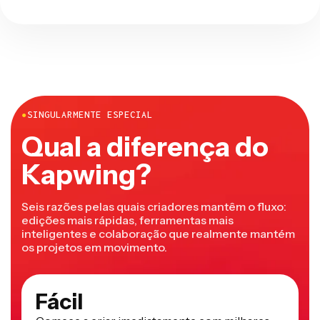
●
SINGULARMENTE ESPECIAL
Qual a diferença do
Kapwing?
Seis razões pelas quais criadores mantêm o fluxo:
edições mais rápidas, ferramentas mais
inteligentes e colaboração que realmente mantém
os projetos em movimento.
Fácil