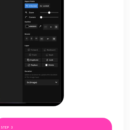
STEP
3