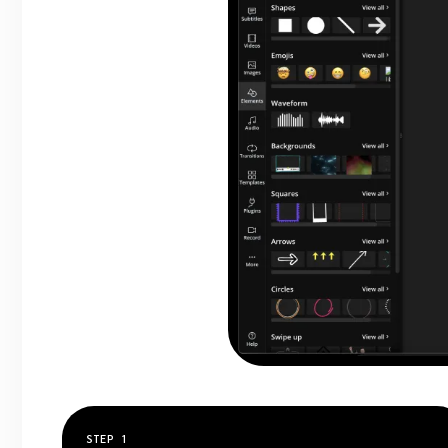
STEP
1