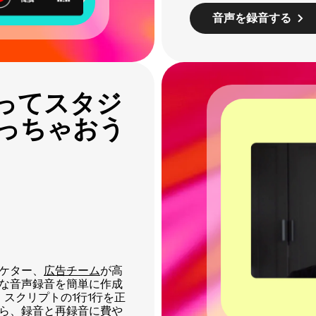
音声を録音する
ってスタジ
っちゃおう
ケター、
広告チーム
が高
な音声録音を簡単に作成
、スクリプトの1行1行を正
ら、録音と再録音に費や