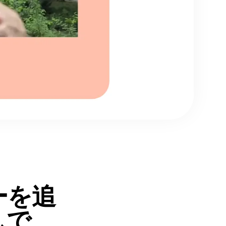
ーを追
しで