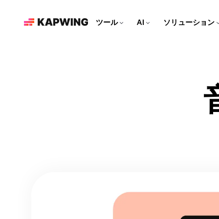
ツール
AI
ソリューション
マーケティングチームのみな
さん
ブランドを成長させよう！最
新の編集ツールで、コンテン
動画エディター
Kapwing AI
資料
ツ制作をもっと速く、もっと
簡単に。
ビデオクリップを編集し
KapwingのAI搭載ツールを
より多くの作品を作るため
て、トラックを一緒に組み
すべて見る
の記事とガイド
合わせ、すべてを1つの場
ソーシャルメディア動画を作
所でエフェクトを追加しよ
ろう！
う！
それぞれのソーシャルプラッ
AI動画エディター
ビデオチュートリアル
トフォームに合わせた、魅力
Kapwingの最先端のAIツール
Kapwingのツールの使い方
的なコンテンツを作ろう！
で動画を作ろう！
を、ステップバイステップで
リパーパス スタジオ
丁寧に解説するよ！
ビデオをソーシャルメディア
向けのクリップに変換しよ
ビデオジェネレーター
S
う！
AIで何に関する動画でも作る
ことができます
吹き替え
40以上の言語に会話を翻訳し