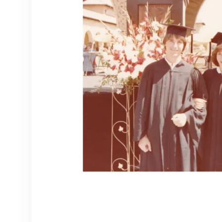
dalam bahasa yang
berbeda atau dengan
pengisi suara yang baru.
Terjemahkan dialog ke
dalam 40+ bahasa