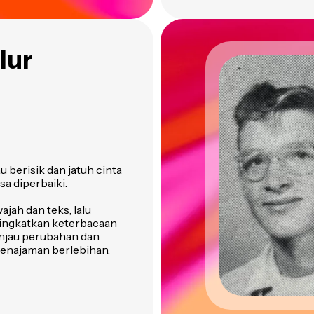
lur
u berisik dan jatuh cinta
sa diperbaiki.
jah dan teks, lalu
ningkatkan keterbacaan
injau perubahan dan
enajaman berlebihan.