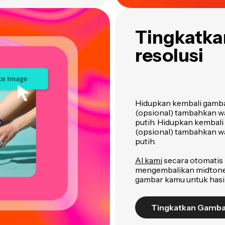
Tingkatka
resolusi
Hidupkan kembali gambar
(opsional) tambahkan wa
putih. Hidupkan kembali
(opsional) tambahkan wa
putih.
AI kami
secara otomatis
mengembalikan midtone 
gambar kamu untuk hasil 
Tingkatkan Gamba