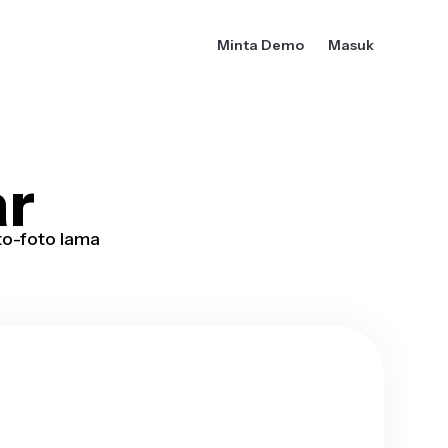
Minta Demo
Masuk
r
to-foto lama