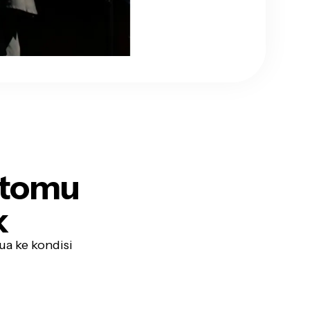
otomu
k
ua ke kondisi