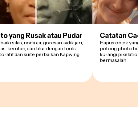
to yang Rusak atau Pudar
Catatan Ca
baiki
silau
, noda air, goresan, sidik jari,
Hapus objek yang 
as, kerutan, dan blur dengan tools
potong photo bo
toratif dan suite perbaikan Kapwing
kurangi pixelati
bermasalah