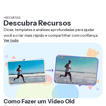
custo-benefício,
atualize para uma conta Pro
para
inpainting, substituição de objetos, edição de fundo e
```
desbloquear todo o poder da criação de conteúdo
criação de imagens generativas direto no editor do
impulsionada por IA.
Kapwing
●
RECURSOS
Descubra Recursos
Dicas, templates e análises aprofundadas para ajudar
você a criar mais rápido e compartilhar com confiança.
Ver tudo
Como Fazer um Vídeo Old