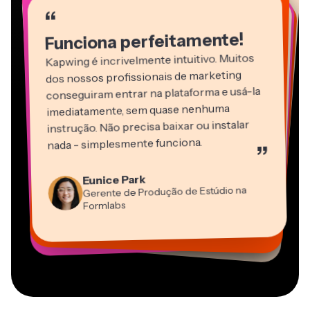
“
“
“
“
“
“
“
“
Funciona perfeitamente!
Kapwing é incrivelmente intuitivo. Muitos
dos nossos profissionais de marketing
conseguiram entrar na plataforma e usá-la
imediatamente, sem quase nenhuma
instrução. Não precisa baixar ou instalar
nada - simplesmente funciona.
”
Martin James
Editor de Vídeo
Eunice Park
Panos Papagapiou
Natasha Ball
Dina Segovia
Gerente de Produção de Estúdio na
Heidi Rae
Sócio-Diretor na EPATHLON
Gracie Peng
Consultor
Freelancer Virtual
Grant Taleck
Formlabs
Educação
Kerry-lee Farla
Vannesia Darby
Diretor de Conteúdo
Mitch Rawlings
Cofundador na
CEO na MOXIE Nashville
Youtuber
Freelancer de Serviços de Informação
AuthentIQMarketing.com