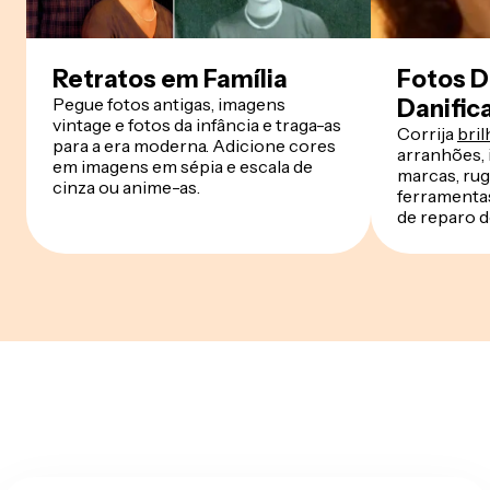
Retratos em Família
Fotos D
Pegue fotos antigas, imagens
Danific
vintage e fotos da infância e traga-as
Corrija
bril
para a era moderna. Adicione cores
arranhões, 
em imagens em sépia e escala de
marcas, rug
cinza ou anime-as.
ferramentas
de reparo 