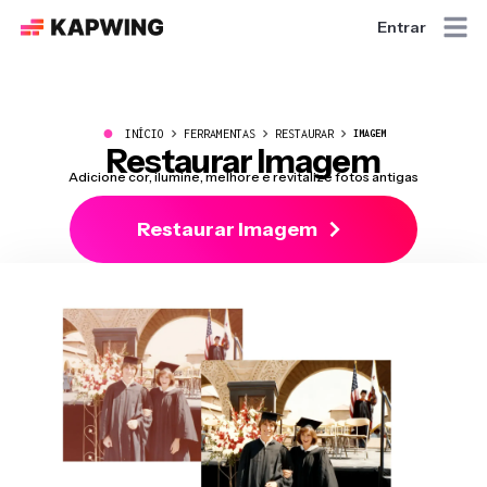
Entrar
●
INÍCIO
FERRAMENTAS
RESTAURAR
IMAGEM
Restaurar Imagem
Adicione cor, ilumine, melhore e revitalize fotos antigas
Restaurar Imagem