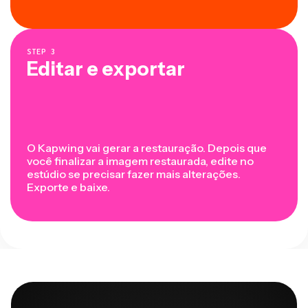
STEP
3
Editar e exportar
O Kapwing vai gerar a restauração. Depois que
você finalizar a imagem restaurada, edite no
estúdio se precisar fazer mais alterações.
Exporte e baixe.