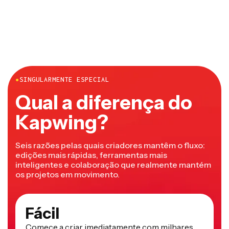
●
SINGULARMENTE ESPECIAL
Qual a diferença do
Kapwing?
Seis razões pelas quais criadores mantêm o fluxo:
edições mais rápidas, ferramentas mais
inteligentes e colaboração que realmente mantém
os projetos em movimento.
Fácil
Comece a criar imediatamente com milhares