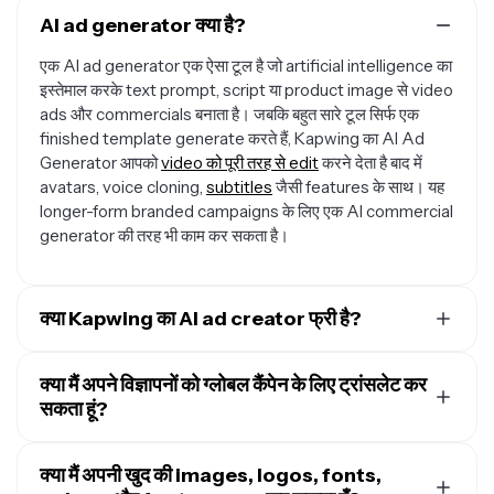
AI ad generator क्या है?
एक AI ad generator एक ऐसा टूल है जो artificial intelligence का
इस्तेमाल करके text prompt, script या product image से video
ads और commercials बनाता है। जबकि बहुत सारे टूल सिर्फ एक
finished template generate करते हैं, Kapwing का AI Ad
Generator आपको
video को पूरी तरह से edit
करने देता है बाद में
avatars, voice cloning,
subtitles
जैसी features के साथ। यह
longer-form branded campaigns के लिए एक AI commercial
generator की तरह भी काम कर सकता है।
क्या Kapwing का AI ad creator फ्री है?
हाँ, Kapwing का AI Ad Generator बिना वॉटरमार्क के आज़माने के
लिए फ्री है। लेकिन, हर वीडियो जेनरेशन के लिए अलग-अलग क्रेडिट
क्या मैं अपने विज्ञापनों को ग्लोबल कैंपेन के लिए ट्रांसलेट कर
लगते हैं।
सकता हूं?
एक Pro account
AI Studio की पूरी ताकत को देखने के लिए
सुझाया जाता है।
हाँ, Kapwing में ऑटोमैटिक सबटाइटल्स और
ट्रांसलेशन टूल्स
हैं ताकि
आप अपने विज्ञापनों को इंटरनेशनल दर्शकों के लिए लोकलाइज़ कर सकें।
क्या मैं अपनी खुद की images, logos, fonts,