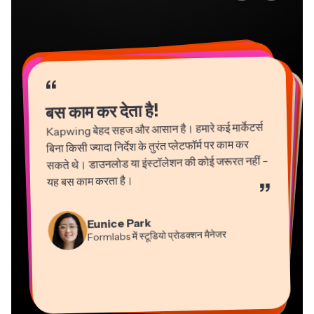
“
“
“
“
“
“
“
“
“
“
“
बस काम कर देता है!
Kapwing बेहद सहज और आसान है। हमारे कई मार्केटर्स
बिना किसी ज्यादा निर्देश के तुरंत प्लेटफॉर्म पर काम कर
सकते थे। डाउनलोड या इंस्टॉलेशन की कोई जरूरत नहीं -
यह बस काम करता है।
”
Martin James
Gracie Peng
Panos Papagapiou
Natasha Ball
Eunice Park
वीडियो एडिटर
कंटेंट निदेशक
एपाथलॉन में प्रबंध भागीदार
Formlabs में स्टूडियो प्रोडक्शन मैनेजर
परामर्शदाता
Dina Segovia
Grant Taleck
Heidi Rae
वर्चुअल फ्रीलांस कार्यकर्ता
Kapwing में सह-संस्थापक
Kerry-lee Farla
शिक्षा
Mitch Rawlings
Vannesia Darby
AuthentIQMarketing.com के
यूट्यूबर
फ्रीलांसर सूचना सेवाएं
Kapwing में नैशविले का सीईओ