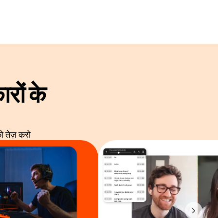
रों के
 तेज़ करो