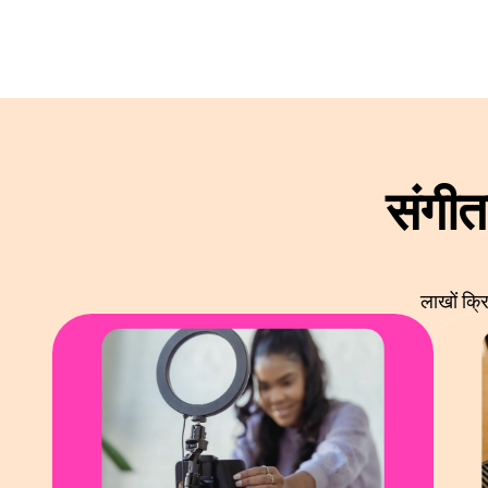
संगीत
लाखों क्