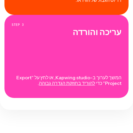
STEP
3
עריכה והורדה
המשך לערוך ב-Kapwing studio, או לחץ על "Export
Project" כדי
להוריד בחוזקת הגדרה גבוהה
.