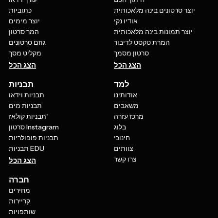
יוצר סרטונים בינה מלאכותית
כתוביות
אודיו נקי
יוצר מימים
יוצר תמונות בינה מלאכותית
המר סרטון
המרת טקסט לדיבור
גוזם סרטונים
סרטון מסמך
מקליט מסך
הצג הכל
הצג הכל
למד
תבניות
אודותינו
תבניות וידאו
משאבים
תבניות מים
מרכז עזרה
תבניות קולאז'
בלוג
סרטון Instagram
חינוכי
תבניות פופולריות
צוותים
תבניות EDU
צרו קשר
הצג הכל
חברה
מחירים
קריירות
שותפויות