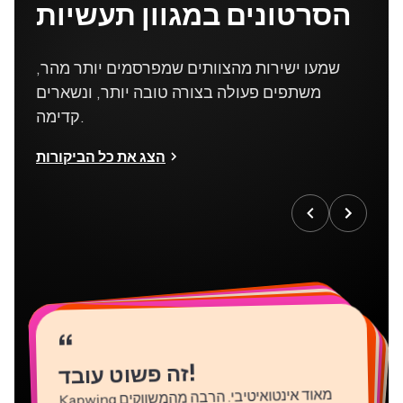
הסרטונים במגוון תעשיות
שמעו ישירות מהצוותים שמפרסמים יותר מהר,
משתפים פעולה בצורה טובה יותר, ונשארים
קדימה.
הצג את כל הביקורות
“
“
“
“
“
“
“
“
“
“
“
!
זה פשוט עובד
Kapwing
מאוד אינטואיטיבי. הרבה מהמשווקים
שלנו הצליחו להיכנס לפלטפורמה ולהשתמש בה
מיד ללא כמעט שום הדרכה. אין צורך בהורדות או
התקנות - זה פשוט עובד