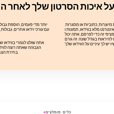
ל איכות הסרטון שלך לאחר ה
יוצרות, כתוביות או מסגרות.
יותר מדי פעמים, הוספת גבול 
רנט מלא בווידאו, תמונות וGIF בגדלים ומימדים דומים למדי (9:16 או 1:1). למרות
עם עורכי וידאו אחרים, גבולות
יפי זה כדי לפרסם, אתה יכול
להיראות בגודל שונה. זה גורם
הגבוהה שאתה רוצה לוויד
בחירת הצבע או בטשטוש הקנבס כדי להוסיף צבע והדרגה לגבול שלך.
●
כלים מומלצים