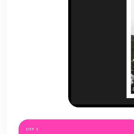
STEP
3