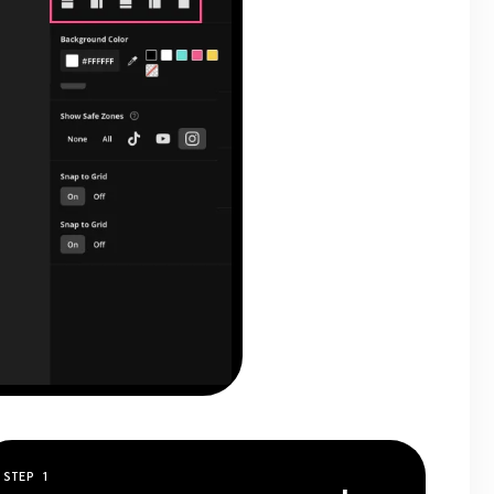
STEP
1