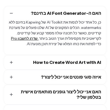
האם ה-AI Font Generator בחינם?
כן, כל אחד יכול לנסות את AI Toolkit של Kapwing בחינם ללא
watermarks. הכלים המקוונים של AI שלנו פועלים על מערכת
קרדיטים, כאשר כל תכונה עולה מספר קבוע של קרדיטים.
לקריאטיביות מקסימלית וערך הטוב ביותר,
שדרג לחשבון Pro
כדי לפתוח את כוחו המלא של יצירת תוכן מונעת AI.
How to Create Word Art with AI
כדי ליצור את אמנות הטקסט המותאמת שלך,
פתח צ'אט חדש
ב-AI של Kapwing
איזה סוגי פונטים אני יכול ליצור?
. אחרי זה הכנס את הנושא שלך, כמו "כתוב
'היי, אמא!'"
בגופן כתב יד אדום עם לולאות על דף נייר משורטט.
אתה יכול להשתמש ביוצר הגופנים של AI כדי ליצור טקסט בכל
שים את המילים שאתה רוצה ליצור בתוך מרכאות, ותאר את
האם אני יכול ליצור גופנים מותאמים אישית
סוג של גופן שאתה יכול לדמיין, כולל מצחיק, מפחיד, גותי, תלת
הגופן, הצבעים, הרקע והסגנון הכללי בכמה שיותר פרטים.
בטלפון שלי?
מימד, כתב cursive וbubbles של קומיקס. נסה לבקש אותיות
הוסף יחס גובה-רוחב (כמו 1:1 או 9:16) אם אתה צריך את
תלת מימד ריאליסטיות שעשויות מגפנים צומחים, בלוקים של
אמנות הטקסט שלך בממדים ספציפיים.
כן, אתה יכול להשתמש ביוצר הפונטים AI המקוונים של
אותיות לילדים, או טיפות מים. או בקש קליגרפיה, גופנים