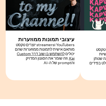
עיצובי תמונות ממוזערות
YouTubers וstreamers יוצרים טקסט
מותאם אישית לתמונות ממוזערות שהם
 טקסט
יכולים
להשתמש בו שוב דרך Custom
יות
Kai
, וזה שומר את הסגנון המדויק
ה שנותן
והprompt של ה-AI
ט בפידים