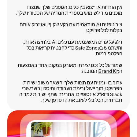
אין הורדות או ייצוא בין כלים: הגופנים שלך שנוצרו
מוכנים מיד לשימוש בספריית המדיה של הסטודיו שלך.
צור גופנים AI מותאמים עם רקע שקוף, ואז זרוק אותם
בקלות לכל פרויקט.
דלג על עריכה משעממת עם כלים AI בלחיצה אחת,
והשתמש ב
Safe Zones
כדי להבטיח קריאות בכל
הפלטפורמות.
שמור על כל נכס יצירתי מאורגן במקום אחד באמצעות
ה
Brand Kit
המובנה.
ערוך בו-זמנית עם הצוות שלך והשאר משוב ישירות
בפרויקט, תוך ייעול זרימת העבודה וחיסכון בשרשורי
Slack ודוא"ל אינסופיים. אחרי זה שתף ישירות למדיה
חברתית, הכל בלי לעזוב את הדפדפן שלך.