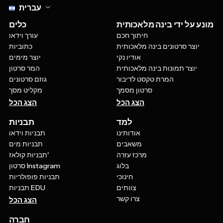
עברית
מונע על ידי בינה מלאכותית
כלים
חיתוך חכם
עורך וידאו
יוצר סרטונים בינה מלאכותית
כתוביות
אודיו נקי
יוצר מימים
יוצר תמונות בינה מלאכותית
המר סרטון
המרת טקסט לדיבור
גוזם סרטונים
סרטון מסמך
מקליט מסך
הצג הכל
הצג הכל
למד
תבניות
אודותינו
תבניות וידאו
משאבים
תבניות מים
מרכז עזרה
תבניות קולאז'
בלוג
סרטון Instagram
חינוכי
תבניות פופולריות
צוותים
תבניות EDU
צרו קשר
הצג הכל
חברה