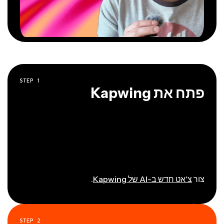
STEP
1
פתח את Kapwing
צור
צ'אט חדש ב-AI של Kapwing
.
STEP
2