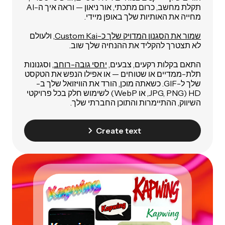
תקלת מחשב, כרום מתכתי, אור ניאון — וראה איך ה-AI
מחייה את האותיות שלך באופן מיידי.
שמור את הסגנון המדויק שלך כ-Custom Kai
, ולעולם
לא תצטרך להקליד את ההנחיה שלך שוב.
התאם בקלות רקעים, צבעים,
יחסי גובה-רוחב
, וסגנונות
תלת-ממדיים או שטוחים — או אפילו הנפש את הטקסט
שלך ל-GIF. כשאתה מוכן, הורד את הוויזואל שלך ב-
HD (JPG, PNG, או WebP) לשימוש חלק בכל פרויקטי
השיווק, ההתיימרות והתוכן החברתי שלך.
Create text