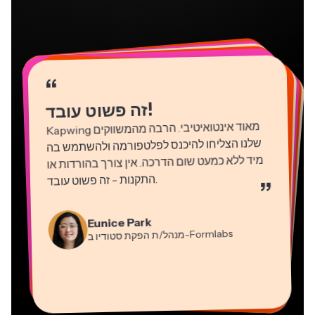
“
“
“
“
“
“
“
“
“
“
“
!
זה פשוט עובד
Kapwing
מאוד אינטואיטיבי. הרבה מהמשווקים
שלנו הצליחו להיכנס לפלטפורמה ולהשתמש בה
מיד ללא כמעט שום הדרכה. אין צורך בהורדות או
התקנות - זה פשוט עובד
.
”
Martin James
Natasha Ball
עורך וידאו
Gracie Peng
יועץ
Eunice Park
מנהל/ת תוכן
-Formlabs
Panos Papagapiou
מנהל/ת הפקת סטודיו ב
Dina Segovia
Kerry-lee Farla
שותף מנהל ב
Heidi Rae
עובד חופשי וירטואלי
Grant Taleck
-EPATHLON
Mitch Rawlings
Vannesia Darby
-AuthentIQMarketing.com
יוטיובר
חינוך
מייסד-שותף ב
שירותי מידע פריצלנסר
מנכ"ל ב-MOXIE Nashville