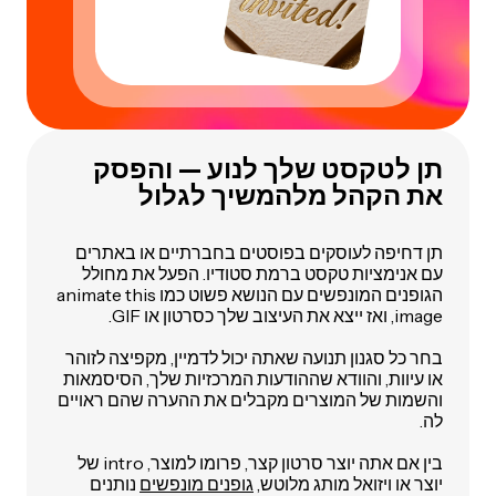
תן לטקסט שלך לנוע — והפסק
את הקהל מלהמשיך לגלול
תן דחיפה לעוסקים בפוסטים בחברתיים או באתרים
עם אנימציות טקסט ברמת סטודיו. הפעל את מחולל
הגופנים המונפשים עם הנושא פשוט כמו
animate this
image
, ואז ייצא את העיצוב שלך כסרטון או GIF.
בחר כל סגנון תנועה שאתה יכול לדמיין, מקפיצה לזוהר
או עיוות, והוודא שההודעות המרכזיות שלך, הסיסמאות
והשמות של המוצרים מקבלים את ההערה שהם ראויים
לה.
בין אם אתה יוצר סרטון קצר, פרומו למוצר, intro של
יוצר או ויזואל מותג מלוטש,
גופנים מונפשים
נותנים