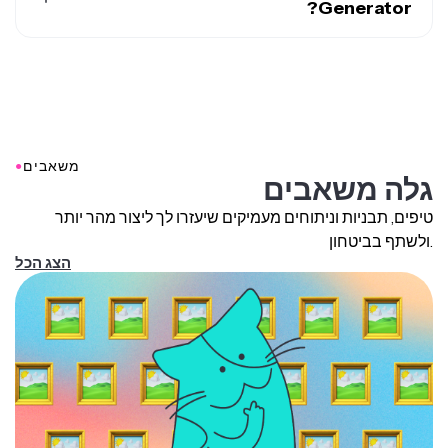
Generator?
הטקסט שאינו באנגלית בתוך מרכאות.
יוצר הגופנים של Kapwing משתמש בדגמי AI מתקדמים
ביותר, כולל Seedream, Google Nano Banana ו-GPT
Image. אתה יכול להגדיר את הדגם המועדף שלך באמצעות
אייקון הסליידר שלצד חץ ההפקה בצד ימין של תיבת ההנחיה.
●
משאבים
גלה משאבים
טיפים, תבניות וניתוחים מעמיקים שיעזרו לך ליצור מהר יותר
ולשתף בביטחון.
הצג הכל