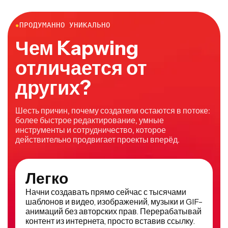
●
ПРОДУМАННО УНИКАЛЬНО
Чем Kapwing
отличается от
других?
Шесть причин, почему создатели остаются в потоке:
более быстрое редактирование, умные
инструменты и сотрудничество, которое
действительно продвигает проекты вперёд.
Легко
Начни создавать прямо сейчас с тысячами
шаблонов и видео, изображений, музыки и GIF-
анимаций без авторских прав. Перерабатывай
контент из интернета, просто вставив ссылку.