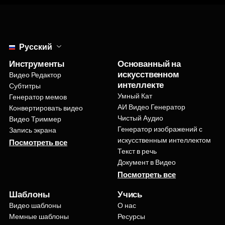
Select language
Русский
Инструменты
Основанный на
искусственном
Видео Редактор
интеллекте
Субтитры
Умный Кат
Генератор мемов
АИ Видео Генератор
Конвертировать видео
Чистый Аудио
Видео Триммер
Генератор изображений с
Запись экрана
искусственным интеллектом
Посмотреть все
Текст в речь
Документ в Видео
Посмотреть все
Шаблоны
Учись
Видео шаблоны
О нас
Мемные шаблоны
Ресурсы
Шаблоны для коллажей
Центр поддержки