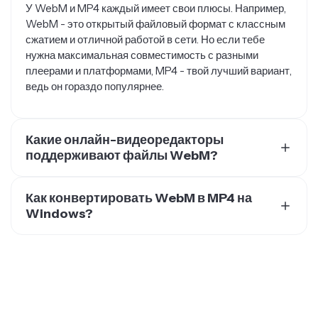
WebM - это открытый файловый формат с классным
сжатием и отличной работой в сети. Но если тебе
нужна максимальная совместимость с разными
плеерами и платформами, MP4 - твой лучший вариант,
ведь он гораздо популярнее.
Какие онлайн-видеоредакторы
поддерживают файлы WebM?
Есть несколько видеоредакторов, которые
поддерживают WebM-файлы, включая Kapwing.
Как конвертировать WebM в MP4 на
Самое клёвое, что Kapwing полностью онлайн, то есть
Windows?
тебе не нужно скачивать никакое программное
Ты можешь скачать программу или использовать
обеспечение, которое будет тормозить твой
онлайн-конвертер WebM в MP4, например Kapwing.
компьютер.
Чтобы конвертировать WebM в MP4 онлайн, просто
загрузи свои WebM-файлы в студию Kapwing и
бесплатно экспортируй их как MP4-файлы в
несколько кликов.