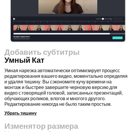
Добавить субтитры
Умный Кат
Изменятор размера
Перерабатывайте видео быстрее и делайте их более
профессиональными с помощью нашей функции Resize
Canvas! Всего за несколько кликов вы можете взять
одно видео и настроить его под нужный размер для
любой платформы, будь то TikTok, YouTube, Instagram,
Twitter, Linkedin или что-либо еще.
Изменить размер видео
Удалитель фона