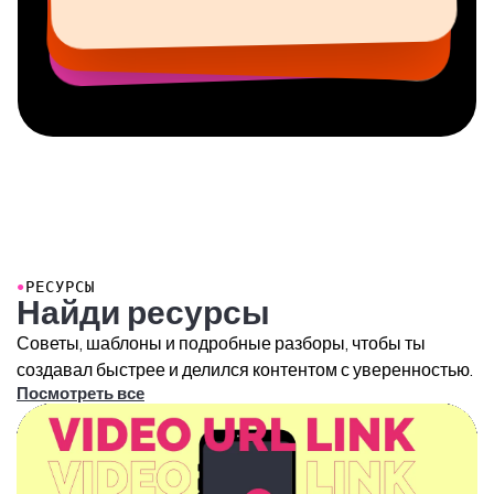
Со-основатель в
Фрилансер по информационным услугам
Ютубер
Nashville
AuthentIQMarketing.com
●
РЕСУРСЫ
Найди ресурсы
Советы, шаблоны и подробные разборы, чтобы ты
создавал быстрее и делился контентом с уверенностью.
Посмотреть все