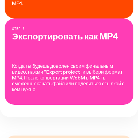
MP4.
STEP
3
Экспортировать как MP4
Когда ты будешь доволен своим финальным
видео, нажми "Export project" и выбери формат
MP4. После конвертации WebM в MP4 ты
сможешь скачать файл или поделиться ссылкой с
кем нужно.