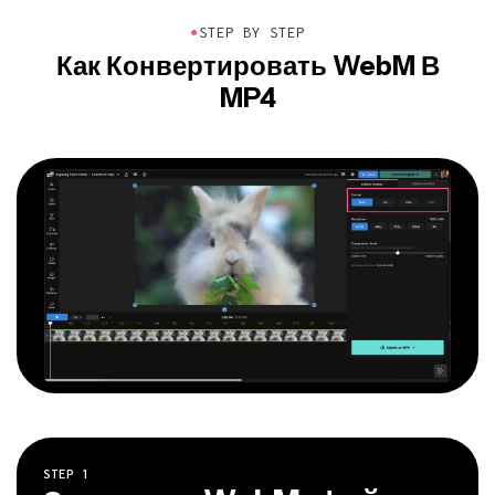
●
STEP BY STEP
Как Конвертировать WebM В
MP4
STEP
1