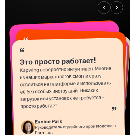
“
“
“
“
“
“
“
“
“
“
“
Это просто работает!
Kapwing невероятно интуитивен. Многие
из наших маркетологов смогли сразу
освоиться на платформе и использовать
её без особых инструкций. Никаких
загрузок или установок не требуется -
просто работает.
”
Martin James
Eunice Park
Natasha Ball
Видео Редактор
Руководитель студийного производства в
Dina Segovia
Panos Papagapiou
Консультант
Heidi Rae
Gracie Peng
Mitch Rawlings
Виртуальный фрилансер
Formlabs
Vannesia Darby
Управляющий партнер в EPATHLON
Образование
Grant Taleck
Kerry-lee Farla
Директор контента
Генеральный директор в MOXIE