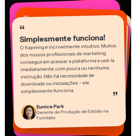
“
“
“
“
“
“
“
“
“
“
“
Simplesmente funciona!
O Kapwing é incrivelmente intuitivo. Muitos
dos nossos profissionais de marketing
conseguiram acessar a plataforma e usá-la
imediatamente, com pouca ou nenhuma
instrução. Não há necessidade de
downloads ou instalações – ele
Martin James
simplesmente funciona.
”
Editor de Vídeo
Panos Papagapiou
Natasha Ball
Heidi Rae
Eunice Park
Sócio Diretor da EPATHLON
Gracie Peng
Dina Segovia
Consultor
Kerry-lee Farla
Trabalhador Autônomo Virtual
Gerente de Produção de Estúdio na
Educação
Diretor de Conteúdo
Mitch Rawlings
Youtuber
Grant Taleck
Vannesia Darby
Formlabs
Freelancer de Serviços de Informação
Cofundador da
CEO da MOXIE Nashville
AuthentIQMarketing.com