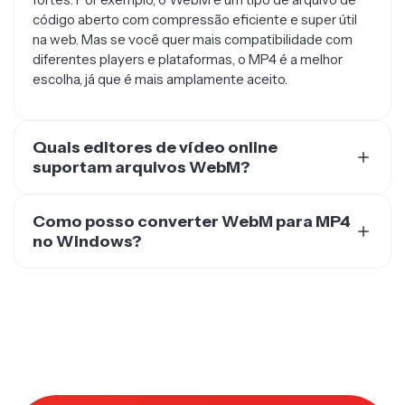
código aberto com compressão eficiente e super útil
na web. Mas se você quer mais compatibilidade com
diferentes players e plataformas, o MP4 é a melhor
escolha, já que é mais amplamente aceito.
Quais editores de vídeo online
suportam arquivos WebM?
Existem vários editores de vídeo que suportam
arquivos WebM, incluindo Kapwing. O melhor de tudo é
Como posso converter WebM para MP4
que o Kapwing é totalmente online, o que significa que
no Windows?
você não precisa baixar nenhum software que deixe
Você pode baixar um software ou usar um conversor
seu computador mais lento.
online de WebM para MP4 como o Kapwing. Para
converter WebM para MP4 online, basta carregar seus
arquivos WebM no estúdio do Kapwing e exportar
como arquivos MP4 gratuitamente em apenas alguns
cliques.
●
SINGULARMENTE ESPECIAL