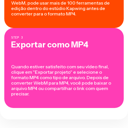
WebM, pode usar mais de 100 ferramentas de
edição dentro do estúdio Kapwing antes de
converter para o formato MP4.
STEP
3
Exportar como MP4
Quando estiver satisfeito com seu vídeo final,
clique em "Exportar projeto" e selecione o
formato MP4 como tipo de arquivo. Depois de
converter WebM para MP4, você pode baixar o
arquivo MP4 ou compartilhar o link com quem
precisar.