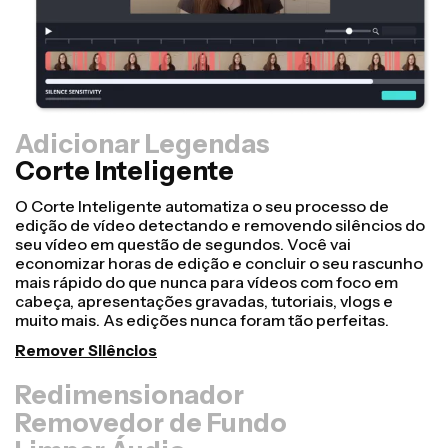
Adicionar Legendas
Corte Inteligente
Redimensionador
Adapte os vídeos com mais rapidez e deixe-os mais
profissionais com o nosso recurso Redimensionar Tela!
Com apenas alguns cliques, você pode pegar um único
vídeo e ajustá-lo para ter o tamanho certo para
qualquer outra plataforma, seja para TikTok, YouTube,
Instagram, Twitter, Linkedin ou qualquer outro lugar.
Redimensionar Vídeo
Removedor de Fundo
Limpar Áudio