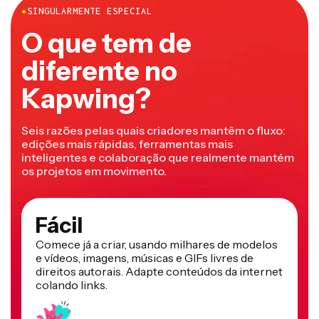
O que tem de
diferente no
Kapwing?
Seis razões pelas quais criadores mantêm o fluxo:
edições mais rápidas, ferramentas mais
inteligentes e colaboração que realmente mantém
os projetos em movimento.
Fácil
Comece já a criar, usando milhares de modelos
e vídeos, imagens, músicas e GIFs livres de
direitos autorais. Adapte conteúdos da internet
colando links.