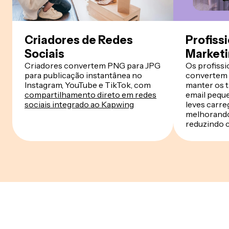
Criadores de Redes
Profiss
Sociais
Market
Criadores convertem PNG para JPG
Os profissi
para publicação instantânea no
convertem 
Instagram, YouTube e TikTok, com
manter os 
compartilhamento direto em redes
email pequ
sociais integrado ao Kapwing
leves carre
melhorando
reduzindo 