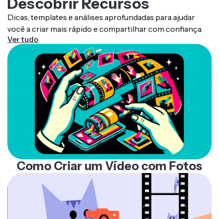
Descobrir Recursos
de mídia
Dicas, templates e análises aprofundadas para ajudar
Otimizado para fotografias, sendo o formato
você a criar mais rápido e compartilhar com confiança.
preferido para câmeras, smartphones e
Ver tudo
compartilhamento online
Como Criar um Vídeo com Fotos