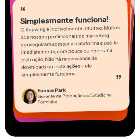
“
“
“
“
“
“
“
“
“
Simplesmente funciona!
O Kapwing é incrivelmente intuitivo. Muitos
dos nossos profissionais de marketing
conseguiram acessar a plataforma e usá-la
imediatamente, com pouca ou nenhuma
instrução. Não há necessidade de
downloads ou instalações – ele
Martin James
simplesmente funciona.
”
Editor de Vídeo
Panos Papagapiou
Natasha Ball
Heidi Rae
Eunice Park
Sócio Diretor da EPATHLON
Gracie Peng
Dina Segovia
Consultor
Kerry-lee Farla
Trabalhador Autônomo Virtual
Gerente de Produção de Estúdio na
Educação
Diretor de Conteúdo
Mitch Rawlings
Youtuber
Grant Taleck
Vannesia Darby
Formlabs
Freelancer de Serviços de Informação
Cofundador da
CEO da MOXIE Nashville
AuthentIQMarketing.com