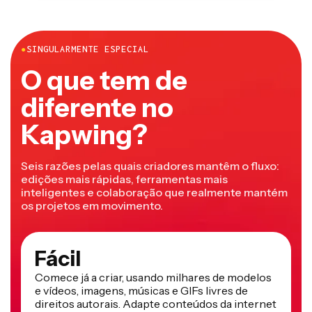
●
SINGULARMENTE ESPECIAL
O que tem de
diferente no
Kapwing?
Seis razões pelas quais criadores mantêm o fluxo:
edições mais rápidas, ferramentas mais
inteligentes e colaboração que realmente mantém
os projetos em movimento.
Fácil
Comece já a criar, usando milhares de modelos
e vídeos, imagens, músicas e GIFs livres de
direitos autorais. Adapte conteúdos da internet