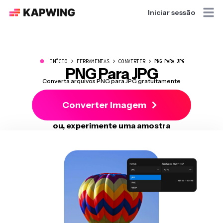
Iniciar sessão
●
INÍCIO
FERRAMENTAS
CONVERTER
PNG PARA JPG
PNG Para JPG
Converta arquivos PNG para JPG gratuitamente
Converter Imagem
ou, experimente uma amostra