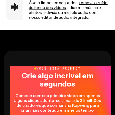
Áudio limpo em segundos,
remova o ruído
de fundo dos vídeos
, adicione música e
efeitos, e divida ou mescle áudio com
nosso
editor de áudio
integrado.
VOCÊ ESTÁ PRONTO?
Crie algo incrível em
segundos
Comece com seu primeiro vídeo em apenas
alguns cliques. Junte-se a mais de 35 milhões
de criadores que confiam na Kapwing para
criar mais conteúdo em menos tempo.