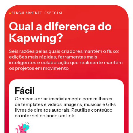
●
SINGULARMENTE ESPECIAL
Qual a diferença do
Kapwing?
Seis razões pelas quais criadores mantêm o fluxo:
edições mais rápidas, ferramentas mais
inteligentes e colaboração que realmente mantém
os projetos em movimento.
Fácil
Comece a criar imediatamente com milhares
de templates e vídeos, imagens, músicas e GIFs
livres de direitos autorais. Reutilize conteúdo
da internet colando um link.