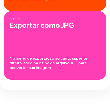
STEP
3
Exportar como JPG
No menu de exportação no canto superior
direito, escolha o tipo de arquivo JPG para
converter sua imagem.