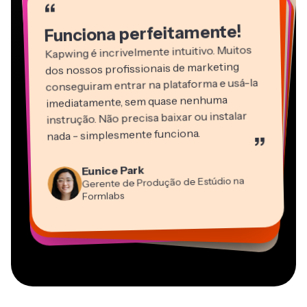
“
“
“
“
“
“
Funciona perfeitamente!
Kapwing é incrivelmente intuitivo. Muitos
dos nossos profissionais de marketing
conseguiram entrar na plataforma e usá-la
imediatamente, sem quase nenhuma
instrução. Não precisa baixar ou instalar
nada - simplesmente funciona.
”
Martin James
Editor de Vídeo
Eunice Park
Panos Papagapiou
Natasha Ball
Dina Segovia
Gerente de Produção de Estúdio na
Heidi Rae
Sócio-Diretor na EPATHLON
Gracie Peng
Consultor
Freelancer Virtual
Grant Taleck
Formlabs
Educação
Kerry-lee Farla
Vannesia Darby
Diretor de Conteúdo
Mitch Rawlings
Cofundador na
CEO na MOXIE Nashville
Youtuber
Freelancer de Serviços de Informação
AuthentIQMarketing.com