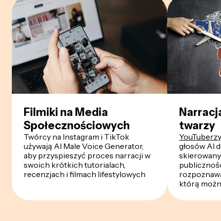
Filmiki na Media
Narracj
Społecznościowych
twarzy
Twórcy na Instagram i TikTok
YouTuberz
używają AI Male Voice Generator,
głosów AI d
aby przyspieszyć proces narracji w
skierowany
swoich krótkich tutorialach,
publicznośc
recenzjach i filmach lifestylowych
rozpoznawa
którą możn