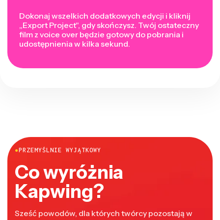
Dokonaj wszelkich dodatkowych edycji i kliknij
„Export Project", gdy skończysz. Twój ostateczny
film z voice over będzie gotowy do pobrania i
udostępnienia w kilka sekund.
●
PRZEMYŚLNIE WYJĄTKOWY
Co wyróżnia
Kapwing?
Sześć powodów, dla których twórcy pozostają w