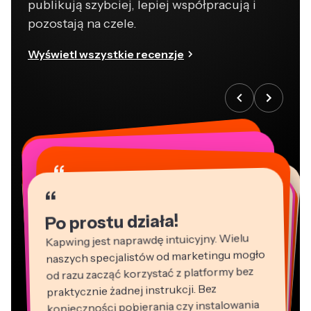
publikują szybciej, lepiej współpracują i
pozostają na czele.
Wyświetl wszystkie recenzje
“
“
“
“
“
“
“
“
“
“
“
Po prostu działa!
Kapwing jest naprawdę intuicyjny. Wielu
naszych specjalistów od marketingu mogło
od razu zacząć korzystać z platformy bez
praktycznie żadnej instrukcji. Bez
konieczności pobierania czy instalowania