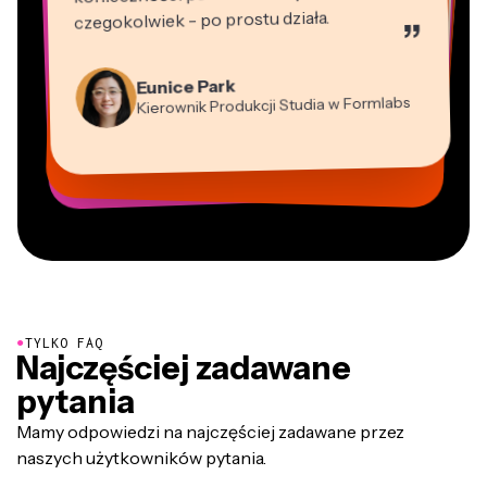
czegokolwiek - po prostu działa.
”
Martin James
Edytor wideo
Natasha Ball
Panos Papagapiou
Konsultant
Eunice Park
Heidi Rae
Wspólnik zarządzający w EPATHLON
Gracie Peng
Kierownik Produkcji Studia w Formlabs
Kerry-lee Farla
Dina Segovia
Edukacja
Dyrektor ds. Treści
Mitch Rawlings
Vannesia Darby
Grant Taleck
Youtuber
Wirtualny Freelancer
Freelancer usług informacyjnych
Dyrektor Zarządzający w MOXIE
Współzałożyciel w
Nashville
AuthentIQMarketing.com
●
TYLKO FAQ
Najczęściej zadawane
pytania
Mamy odpowiedzi na najczęściej zadawane przez
naszych użytkowników pytania.