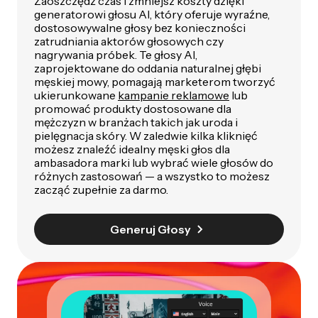
Zaoszczędź czas i zmniejsz koszty dzięki
generatorowi głosu AI, który oferuje wyraźne,
dostosowywalne głosy bez konieczności
zatrudniania aktorów głosowych czy
nagrywania próbek. Te głosy AI,
zaprojektowane do oddania naturalnej głębi
męskiej mowy, pomagają marketerom tworzyć
ukierunkowane
kampanie reklamowe
lub
promować produkty dostosowane dla
mężczyzn w branżach takich jak uroda i
pielęgnacja skóry. W zaledwie kilka kliknięć
możesz znaleźć idealny męski głos dla
ambasadora marki lub wybrać wiele głosów do
różnych zastosowań — a wszystko to możesz
zacząć zupełnie za darmo.
Generuj Głosy