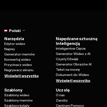
Select language
Polski
Narzędzia
Napędzane sztuczną
inteligencją
Edytor wideo
Inteligentne Cięcie
Napisy
Generator Wideo z AI
Generator memów
Czysty Dźwięk
Konwertuj wideo
Generator Obrazów AI
Przycinacz wideo
Tekst na mowę
Nagrywacz ekranu
Dokument do Wideo
Wyświetl wszystko
Wyświetl wszystko
Szablony
Ucz się
Szablony wideo
O nas
Szablony memów
Zasoby
Szablony kolaży
Centrum Pomocy