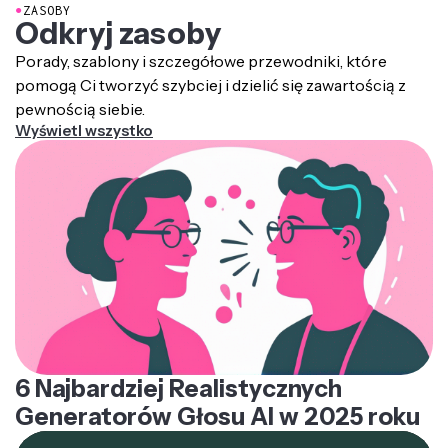
musiał dodatkowo zmodyfikować treść, aby była
●
ZASOBY
produkcję swoich treści.
Odkryj zasoby
bardziej istotna, bliska i angażująca dla regionu świata,
na który się skupiasz.
Porady, szablony i szczegółowe przewodniki, które
pomogą Ci tworzyć szybciej i dzielić się zawartością z
pewnością siebie.
Wyświetl wszystko
6 Najbardziej Realistycznych
Generatorów Głosu AI w 2025 roku