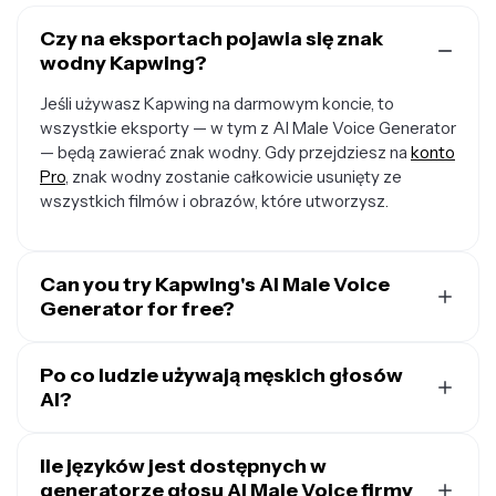
Czy na eksportach pojawia się znak
wodny Kapwing?
Jeśli używasz Kapwing na darmowym koncie, to
wszystkie eksporty — w tym z AI Male Voice Generator
— będą zawierać znak wodny. Gdy przejdziesz na
konto
Pro
, znak wodny zostanie całkowicie usunięty ze
wszystkich filmów i obrazów, które utworzysz.
Can you try Kapwing's AI Male Voice
Generator for free?
Tak, męski syntezator mowy jest darmowy dla
wszystkich użytkowników do wypróbowania i zawiera
Po co ludzie używają męskich głosów
trzy darmowe minuty zamiany tekstu na mowę. Gdy
AI?
uaktualnisz do konta Pro, otrzymujesz 80 minut
Twórcy treści wykorzystują sztuczne głosy męskie, aby
miesięcznie generowania zamiany tekstu na mowę, plus
zmniejszyć tradycyjne koszty i wysiłek związany z
Ile języków jest dostępnych w
dostęp do wszystkich premium głosów, klonowania
produkcją voice-overów. Sztuczne głosy męskie są
generatorze głosu AI Male Voice firmy
głosu AI i tworzenia AI Persona.