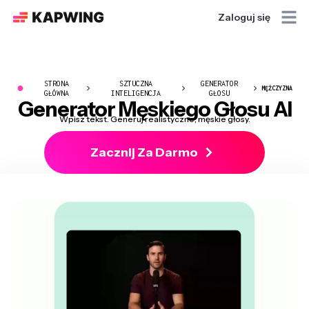
Zaloguj się
STRONA
SZTUCZNA
GENERATOR
●
MĘŻCZYZNA
GŁÓWNA
INTELIGENCJA
GŁOSU
Generator Męskiego Głosu AI
Wpisz tekst. Generuj realistyczne, męskie głosy.
Zacznij Za Darmo