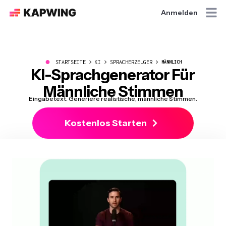
Anmelden
●
STARTSEITE
KI
SPRACHERZEUGER
MÄNNLICH
KI-Sprachgenerator Für
Männliche Stimmen
Eingabetext. Generiere realistische, männliche Stimmen.
Kostenlos Starten