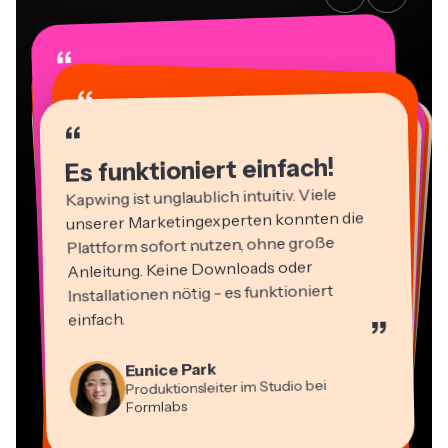
“
“
“
“
“
“
“
“
“
“
“
Es funktioniert einfach!
Kapwing ist unglaublich intuitiv. Viele
unserer Marketingexperten konnten die
Plattform sofort nutzen, ohne große
Anleitung. Keine Downloads oder
Installationen nötig - es funktioniert
einfach.
”
Martin James
Video-Editor
Panos Papagapiou
Eunice Park
Natasha Ball
Geschäftsführender Partner bei
Produktionsleiter im Studio bei
Dina Segovia
Berater
Heidi Rae
EPATHLON
Virtueller Freelance-Mitarbeiter
Mitch Rawlings
Gracie Peng
Formlabs
Kerry-lee Farla
Bildung
Vannesia Darby
Freiberuflicher Informationsdienstleister
Content-Direktor
YouTuber
CEO bei MOXIE Nashville
Grant Taleck