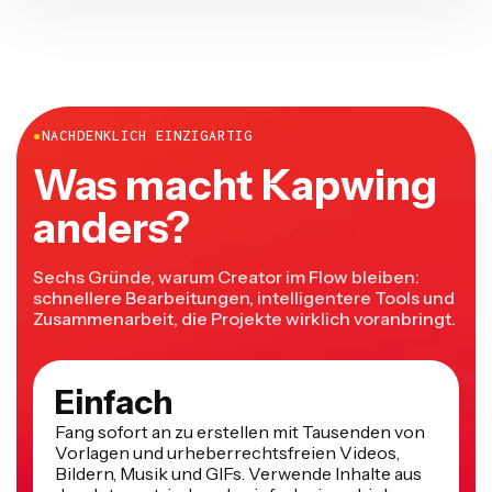
●
NACHDENKLICH EINZIGARTIG
Was macht Kapwing
anders?
Sechs Gründe, warum Creator im Flow bleiben:
schnellere Bearbeitungen, intelligentere Tools und
Zusammenarbeit, die Projekte wirklich voranbringt.
Einfach
Fang sofort an zu erstellen mit Tausenden von
Vorlagen und urheberrechtsfreien Videos,
Bildern, Musik und GIFs. Verwende Inhalte aus