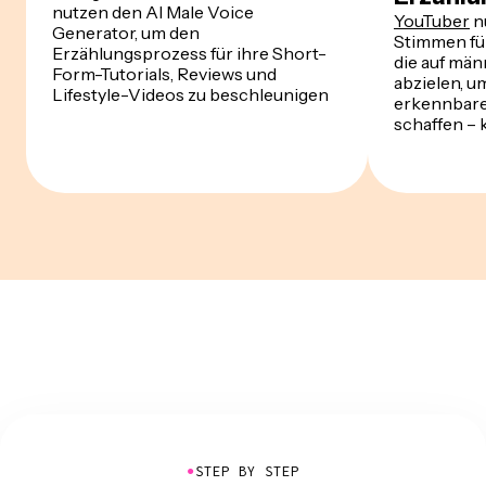
nutzen den AI Male Voice
YouTuber
n
Generator, um den
Stimmen für
Erzählungsprozess für ihre Short-
die auf män
Form-Tutorials, Reviews und
abzielen, u
Lifestyle-Videos zu beschleunigen
erkennbare
schaffen – 
●
STEP BY STEP